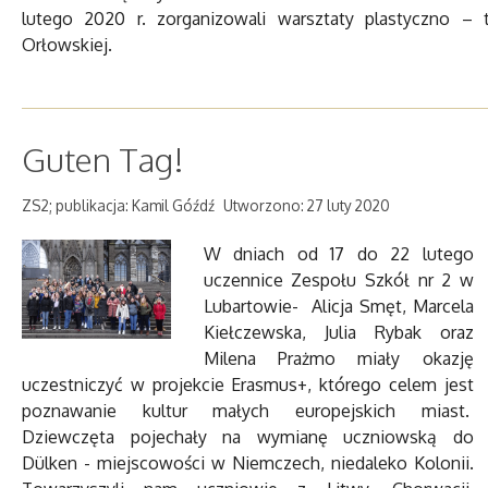
lutego 2020 r. zorganizowali warsztaty plastyczno – t
Orłowskiej.
Guten Tag!
ZS2; publikacja: Kamil Góźdź
Utworzono: 27 luty 2020
W dniach od 17 do 22 lutego
uczennice Zespołu Szkół nr 2 w
Lubartowie- Alicja Smęt, Marcela
Kiełczewska, Julia Rybak oraz
Milena Prażmo miały okazję
uczestniczyć w projekcie Erasmus+, którego celem jest
poznawanie kultur małych europejskich miast.
Dziewczęta pojechały na wymianę uczniowską do
Dülken - miejscowości w Niemczech, niedaleko Kolonii.