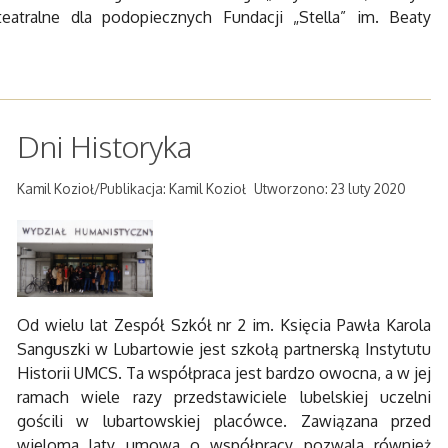
eatralne dla podopiecznych Fundacji „Stella” im. Beaty
Dni Historyka
Kamil Kozioł/Publikacja: Kamil Kozioł
Utworzono: 23 luty 2020
Od wielu lat Zespół Szkół nr 2 im. Księcia Pawła Karola
Sanguszki w Lubartowie jest szkołą partnerską Instytutu
Historii UMCS. Ta współpraca jest bardzo owocna, a w jej
ramach wiele razy przedstawiciele lubelskiej uczelni
gościli w lubartowskiej placówce. Zawiązana przed
wieloma laty umowa o współpracy pozwala również