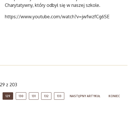
Charytatywny, który odbył się w naszej szkole.
https://www.youtube.com/watch?v=jwfwzfCg6SE
129 z 203
129
130
131
132
133
NASTĘPNY ARTYKUŁ
KONIEC