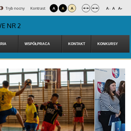
Tryb nocny
Kontrast
A
A
A
A
A
A
-
+
E NR 2
RIA
WSPÓŁPRACA
KONTAKT
KONKURSY