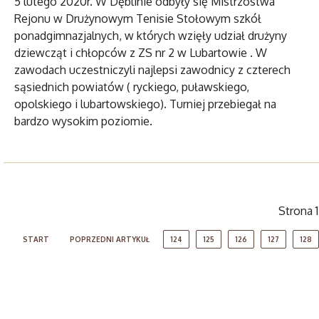
5 lutego 2020r. W Dęblinie odbyły się Mistrzostwa
Rejonu w Drużynowym Tenisie Stołowym szkół
ponadgimnazjalnych, w których wzięły udział drużyny
dziewcząt i chłopców z ZS nr 2 w Lubartowie . W
zawodach uczestniczyli najlepsi zawodnicy z czterech
sąsiednich powiatów ( ryckiego, puławskiego,
opolskiego i lubartowskiego). Turniej przebiegał na
bardzo wysokim poziomie.
Strona 
START
POPRZEDNI ARTYKUŁ
124
125
126
127
128