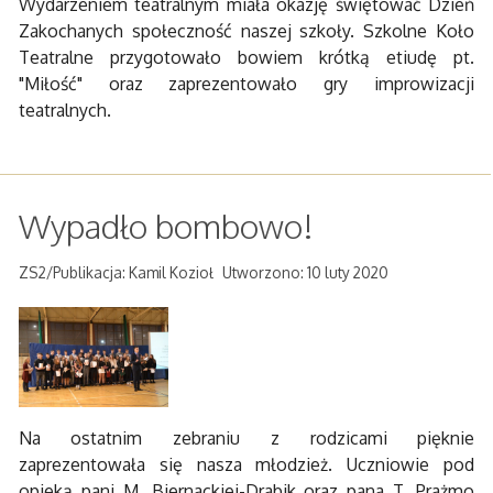
Wydarzeniem teatralnym miała okazję świętować Dzień
Zakochanych społeczność naszej szkoły. Szkolne Koło
Teatralne przygotowało bowiem krótką etiudę pt.
"Miłość" oraz zaprezentowało gry improwizacji
teatralnych.
Wypadło bombowo!
ZS2/Publikacja: Kamil Kozioł
Utworzono: 10 luty 2020
Na ostatnim zebraniu z rodzicami pięknie
zaprezentowała się nasza młodzież. Uczniowie pod
opieką pani M. Biernackiej-Drabik oraz pana T. Prażmo