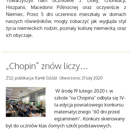
Towarzyszyli nam uczniowie z Litwy, Chorwacji,
Hiszpanii, Macedonii Północnej oraz oczywiście z
Niemiec. Przez 5 dni uczennice mieszkały w domach
naszych rówieśników, mogły zobaczyć jak wygląda styl
życia niemieckich rodzin, poznały kulturę niemiecką oraz
ich obyczaje.
„Chopin” znów liczy…
ZS2; publikacja: Kamil Góźdź
Utworzono: 21 luty 2020
W środę 19 lutego 2020 r. w
szkole ”na Chopina” odbyła się IV-
ta edycja powiatowego konkursu
matematycznego “60 dni przed
egzaminem”. Konkurs skierowany
był do uczniów klas ósmych szkół podstawowych.