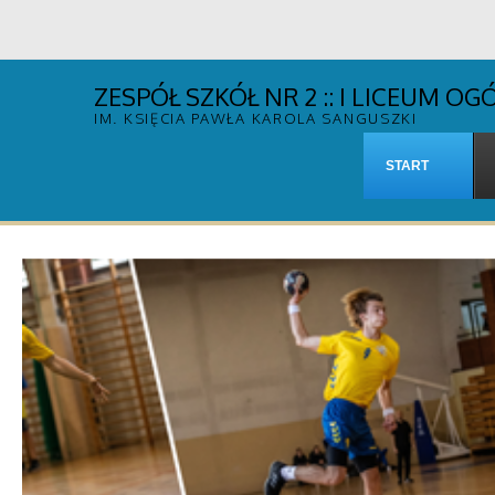
ZESPÓŁ SZKÓŁ NR 2 :: I LICEUM 
IM. KSIĘCIA PAWŁA KAROLA SANGUSZKI
START