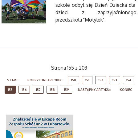
szkole odbył się Dzień Dziecka dla
dzieci z zaprzyjaźnionego
przedszkola "Motylek".
Strona 155 z 203
START
POPRZEDNI ARTYKUŁ
150
151
152
153
154
155
156
157
158
159
NASTĘPNY ARTYKUŁ
KONIEC