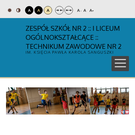
A
A
A
A
A
A
-
+
ZESPÓŁ SZKÓŁ NR 2 :: I LICEUM
OGÓLNOKSZTAŁCĄCE ::
TECHNIKUM ZAWODOWE NR 2
IM. KSIĘCIA PAWŁA KAROLA SANGUSZKI