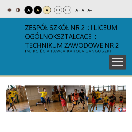
A
A
A
A
A
A
-
+
ZESPÓŁ SZKÓŁ NR 2 :: I LICEUM
OGÓLNOKSZTAŁCĄCE ::
TECHNIKUM ZAWODOWE NR 2
IM. KSIĘCIA PAWŁA KAROLA SANGUSZKI