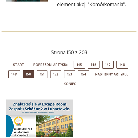
element akcji "Komórkomania".
Strona 150 z 203
START
POPRZEDNI ARTYKUŁ
145
146
147
148
149
150
151
152
153
154
NASTĘPNY ARTYKUŁ
KONIEC