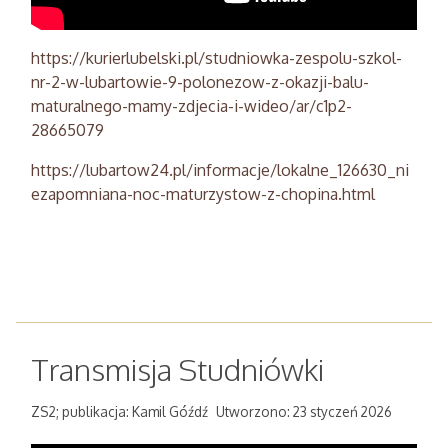
https://kurierlubelski.pl/studniowka-zespolu-szkol-
nr-2-w-lubartowie-9-polonezow-z-okazji-balu-
maturalnego-mamy-zdjecia-i-wideo/ar/c1p2-
28665079
https://lubartow24.pl/informacje/lokalne_126630_ni
ezapomniana-noc-maturzystow-z-chopina.html
Transmisja Studniówki
ZS2; publikacja: Kamil Góźdź
Utworzono: 23 styczeń 2026