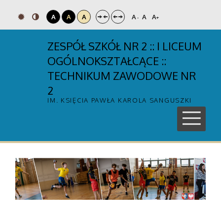
A
A
A
A
A
A
-
+
ZESPÓŁ SZKÓŁ NR 2 :: I LICEUM
OGÓLNOKSZTAŁCĄCE ::
TECHNIKUM ZAWODOWE NR
2
IM. KSIĘCIA PAWŁA KAROLA SANGUSZKI