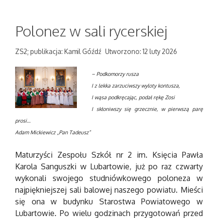
Polonez w sali rycerskiej
ZS2; publikacja: Kamil Góźdź
Utworzono: 12 luty 2026
– Podkomorzy rusza
I z lekka zarzuciwszy wyloty kontusza,
I wąsa podkręcając, podał rękę Zosi
I skłoniwszy się grzecznie, w pierwszą parę
prosi…
Adam Mickiewicz „Pan Tadeusz”
Maturzyści Zespołu Szkół nr 2 im. Księcia Pawła
Karola Sanguszki w Lubartowie, już po raz czwarty
wykonali swojego studniówkowego poloneza w
najpiękniejszej sali balowej naszego powiatu. Mieści
się ona w budynku Starostwa Powiatowego w
Lubartowie. Po wielu godzinach przygotowań przed