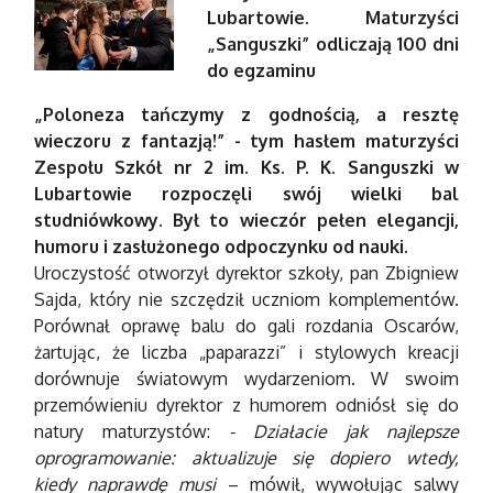
Lubartowie. Maturzyści
„Sanguszki” odliczają 100 dni
do egzaminu
„Poloneza tańczymy z godnością, a resztę
wieczoru z fantazją!” - tym hasłem maturzyści
Zespołu Szkół nr 2 im. Ks. P. K. Sanguszki w
Lubartowie rozpoczęli swój wielki bal
studniówkowy. Był to wieczór pełen elegancji,
humoru i zasłużonego odpoczynku od nauki.
Uroczystość otworzył dyrektor szkoły, pan Zbigniew
Sajda, który nie szczędził uczniom komplementów.
Porównał oprawę balu do gali rozdania Oscarów,
żartując, że liczba „paparazzi” i stylowych kreacji
dorównuje światowym wydarzeniom. W swoim
przemówieniu dyrektor z humorem odniósł się do
natury maturzystów:
- Działacie jak najlepsze
oprogramowanie: aktualizuje się dopiero wtedy,
kiedy naprawdę musi
– mówił, wywołując salwy