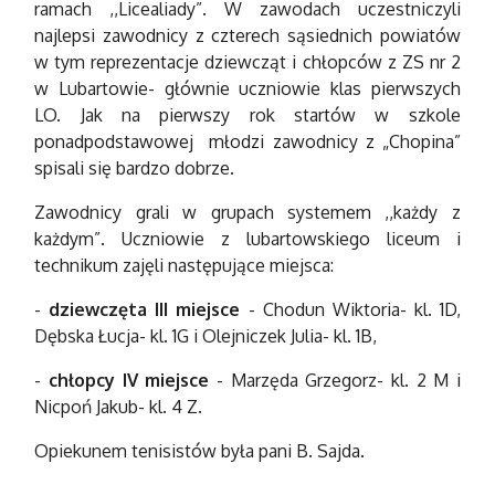
ramach ,,Licealiady”. W zawodach uczestniczyli
najlepsi zawodnicy z czterech sąsiednich powiatów
w tym reprezentacje dziewcząt i chłopców z ZS nr 2
w Lubartowie- głównie uczniowie klas pierwszych
LO. Jak na pierwszy rok startów w szkole
ponadpodstawowej młodzi zawodnicy z „Chopina”
spisali się bardzo dobrze.
Zawodnicy grali w grupach systemem ,,każdy z
każdym”. Uczniowie z lubartowskiego liceum i
technikum zajęli następujące miejsca:
-
dziewczęta III miejsce
- Chodun Wiktoria- kl. 1D,
Dębska Łucja- kl. 1G i Olejniczek Julia- kl. 1B,
-
chłopcy IV miejsce
- Marzęda Grzegorz- kl. 2 M i
Nicpoń Jakub- kl. 4 Z.
Opiekunem tenisistów była pani B. Sajda.