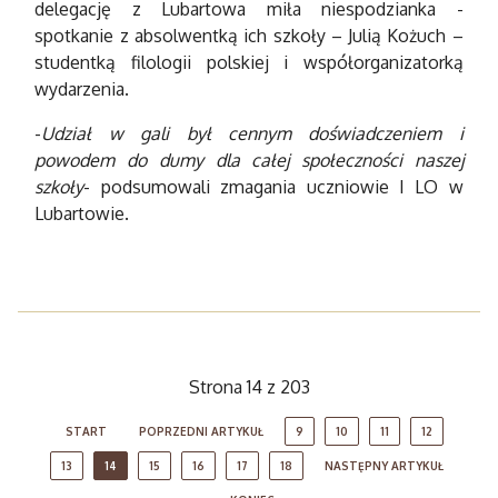
delegację z Lubartowa miła niespodzianka -
spotkanie z absolwentką ich szkoły – Julią Kożuch –
studentką filologii polskiej i współorganizatorką
wydarzenia.
-
Udział w gali był cennym doświadczeniem i
powodem do dumy dla całej społeczności naszej
szkoły
- podsumowali zmagania uczniowie I LO w
Lubartowie.
Strona 14 z 203
START
POPRZEDNI ARTYKUŁ
9
10
11
12
13
14
15
16
17
18
NASTĘPNY ARTYKUŁ