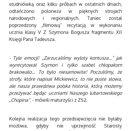
studniówką oraz kilku próbach w ostatnich dniach,
odtańczono poloneza w pięknych strojach
narodowych i regionalnych. Taniec został
poprzedzony „filmową” recytacją w wykonaniu
ucznia klasy V Z Szymona Bogusza fragmentu XII
Księgi Pana Tadeusza.
- Tyle emocji! „Zarzucaliśmy wyloty kontusza…” jak
wyrecytował Szymon i tylko szabel chłopakom
brakowało… To było niesamowite! Poczuliśmy, że
strofy, które napisał Mickiewicz, to nie puste słowa,
ale nasza prawdziwa polska historia, którą możemy
przeżywać będąc uczniami Naszego lubartowskiego
„Chopina”.
- mówili maturzyści z ZS2.
Kolejna realizacja tego przedsięwzięcia nie byłaby
możliwa, gdyby nie uprzejmość Starosty