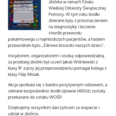
zbiórka w ramach Finału
Wielkiej Orkiestry Świątecznej
Pomocy. W tym roku środki
zbierane były z przeznaczeniem
na diagnostykę i leczenie
chorób przewodu
pokarmowego u najmłodszych pacjentów, a hasłem
przewodnim było „Zdrowe brzuszki naszych dzieci”.
Inicjatorem, organizatorem i osobą odpowiedzialną
za przebieg zbiórki był uczeń Jakub Wiśniewski z
klasy 1P, a przy jej przeprowadzeniu pomagał kolega z
klasy Filip Misiak.
Akcja spotkała się z bardzo pozytywnym odzewem, a
zebrane bezpośrednio środki (prawie 1400zł) zostały
przekazane do sztabu WOŚP.
Dziękujemy wszystkim darczyńcom za wsparcie i
udział w zbiórce.