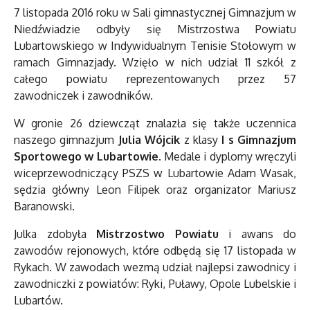
7 listopada 2016 roku w Sali gimnastycznej Gimnazjum w
Niedźwiadzie odbyły się Mistrzostwa Powiatu
Lubartowskiego w Indywidualnym Tenisie Stołowym w
ramach Gimnazjady. Wzięło w nich udział 11 szkół z
całego powiatu reprezentowanych przez 57
zawodniczek i zawodników.
W gronie 26 dziewcząt znalazła się także uczennica
naszego gimnazjum
Julia Wójcik
z klasy
I s Gimnazjum
Sportowego w Lubartowie
. Medale i dyplomy wręczyli
wiceprzewodniczący PSZS w Lubartowie Adam Wasak,
sędzia główny Leon Filipek oraz organizator Mariusz
Baranowski.
Julka zdobyła
Mistrzostwo Powiatu
i awans do
zawodów rejonowych, które odbędą się 17 listopada w
Rykach. W zawodach wezmą udział najlepsi zawodnicy i
zawodniczki z powiatów: Ryki, Puławy, Opole Lubelskie i
Lubartów.