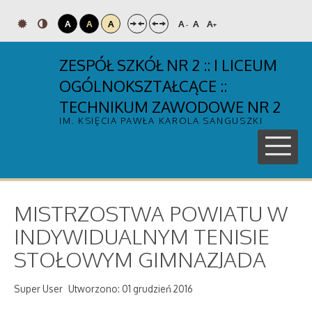
A
A
A
A
A
A
-
+
ZESPÓŁ SZKÓŁ NR 2 :: I LICEUM
OGÓLNOKSZTAŁCĄCE ::
TECHNIKUM ZAWODOWE NR 2
IM. KSIĘCIA PAWŁA KAROLA SANGUSZKI
MISTRZOSTWA POWIATU W
INDYWIDUALNYM TENISIE
STOŁOWYM GIMNAZJADA
Super User
Utworzono: 01 grudzień 2016