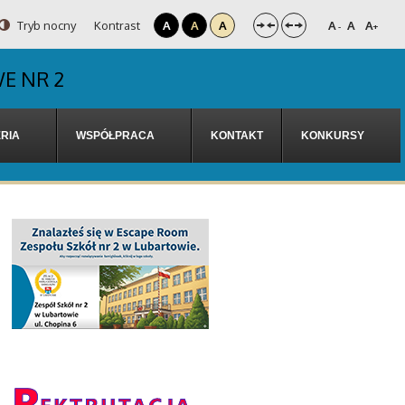
Tryb nocny
Kontrast
A
A
A
A
A
A
-
+
E NR 2
RIA
WSPÓŁPRACA
KONTAKT
KONKURSY