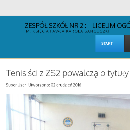
ZESPÓŁ SZKÓŁ NR 2 :: I LICEUM 
IM. KSIĘCIA PAWŁA KAROLA SANGUSZKI
START
Tenisiści z ZS2 powalczą o tytu
Super User
Utworzono: 02 grudzień 2016