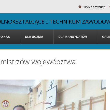
Tryb domyślny
OGÓLNOKSZTAŁCĄCE :: TECHNIKUM ZAWODOW
O NAS
DLA UCZNIA
DLA KANDYDATÓW
GALE
ły mistrzów województwa