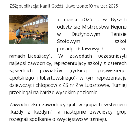
ZS2; publikacja: Kamil Góźdź
Utworzono: 10 marzec 2025
7 marca 2025 r. w Rykach
odbyły się Mistrzostwa Rejonu
w Drużynowym Tenisie
Stołowym szkół
ponadpodstawowych w
ramach,,Licealiady”. W zawodach uczestniczyli
najlepsi zawodnicy, reprezentujący szkoły z czterech
sąsiednich powiatów (ryckiego, puławskiego,
opolskiego i lubartowskiego)- w tym reprezentacje
dziewcząt i chłopców z ZS nr 2 w Lubartowie. Turniej
przebiegał na bardzo wysokim poziomie.
Zawodniczki i zawodnicy grali w grupach systemem
„każdy z każdym”, a następnie zwycięzcy grup
rozegrali spotkanie o zwycięstwo w turnieju.