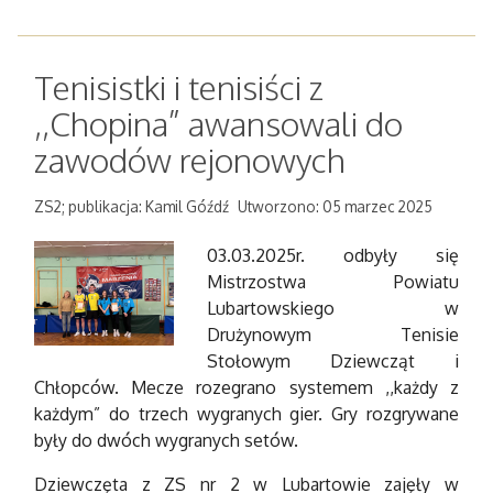
Tenisistki i tenisiści z
,,Chopina” awansowali do
zawodów rejonowych
ZS2; publikacja: Kamil Góźdź
Utworzono: 05 marzec 2025
03.03.2025r. odbyły się
Mistrzostwa Powiatu
Lubartowskiego w
Drużynowym Tenisie
Stołowym Dziewcząt i
Chłopców. Mecze rozegrano systemem ,,każdy z
każdym” do trzech wygranych gier. Gry rozgrywane
były do dwóch wygranych setów.
Dziewczęta z ZS nr 2 w Lubartowie zajęły w