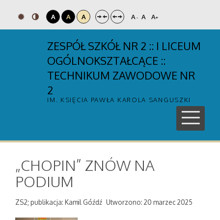
A
A
A
A
A
A
-
+
ZESPÓŁ SZKÓŁ NR 2 :: I LICEUM
OGÓLNOKSZTAŁCĄCE ::
TECHNIKUM ZAWODOWE NR
2
IM. KSIĘCIA PAWŁA KAROLA SANGUSZKI
„CHOPIN” ZNÓW NA
PODIUM
ZS2; publikacja: Kamil Góźdź
Utworzono: 20 marzec 2025