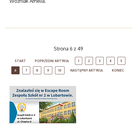
Woźniak Amelia.
Strona 6 z 49
START
POPRZEDNI ARTYKUŁ
1
2
3
4
5
6
7
8
9
10
NASTĘPNY ARTYKUŁ
KONIEC