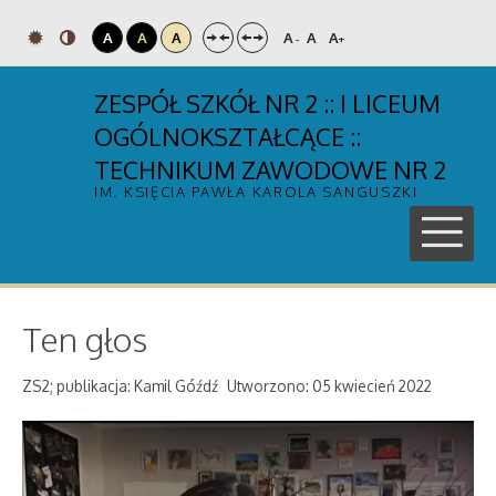
A
A
A
A
A
A
-
+
ZESPÓŁ SZKÓŁ NR 2 :: I LICEUM
OGÓLNOKSZTAŁCĄCE ::
TECHNIKUM ZAWODOWE NR 2
IM. KSIĘCIA PAWŁA KAROLA SANGUSZKI
Ten głos
ZS2; publikacja: Kamil Góźdź
Utworzono: 05 kwiecień 2022