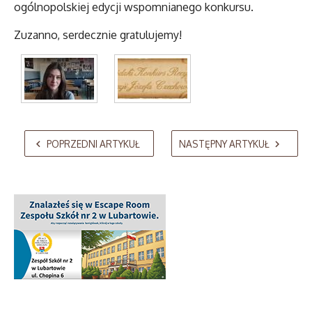
ogólnopolskiej edycji wspomnianego konkursu.
Zuzanno, serdecznie gratulujemy!
AdmirorGallery 5.2.0
, author/s
Vasiljevski
&
Kekeljevic
.
POPRZEDNI ARTYKUŁ
NASTĘPNY ARTYKUŁ