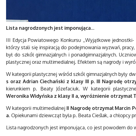
Lista nagrodzonych jest imponująca...
III Edycja Powiatowego Konkursu ,,Wyjątkowe jednostki-
którzy stali się inspiracją do podejmowania wyzwań, pracy,
był do szkół gimnazjalnych i ponadgimnazjalnych. Uczniow
plastycznej oraz multimedialnej. Efektem są nagrody i wyr
W kategorii plastycznej wśród szkół gimnazjalnych były 
s oraz Adrian Ciechański z klasy III p. III Nagrodę otr
kierunkiem p. Beaty Józefaciuk. W kategorii plastycz
Weronika Widyńska z klasy II a, wyróżnienie otrzymał To
W kategorii multimedialnej
II Nagrodę otrzymał Marcin Pol
a
. Opiekunami dziewcząt była p. Beata Cieślak, a chłopcy p
Lista nagrodzonych jest imponująca, co jest powodem do wi