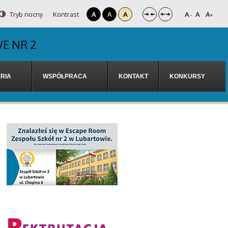
Tryb nocny
Kontrast
A
A
A
A
A
A
-
+
E NR 2
RIA
WSPÓŁPRACA
KONTAKT
KONKURSY