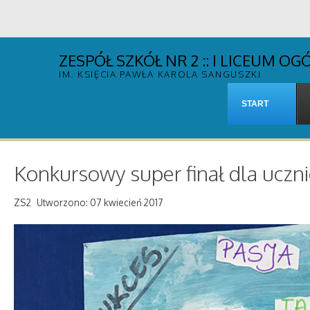
ZESPÓŁ SZKÓŁ NR 2 :: I LICEUM 
IM. KSIĘCIA PAWŁA KAROLA SANGUSZKI
START
Konkursowy super finał dla uczni
ZS2
Utworzono: 07 kwiecień 2017