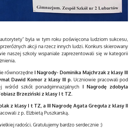
 autorytety” była w tym roku poświęcona ludziom sukcesu,
 przeróżnych akcji na rzecz innych ludzi. Konkurs skierowany
ie naszej szkoły wspaniale zaprezentowali się w kategorii
óżnienia.
dwie równorzędne
I Nagrody- Dominika Majchrzak z klasy III
zymał Dawid Komor z klasy III p.
Uczniowie pracowali pod
nej wśród szkół ponadgimnazjalnych
I Nagrodę zdobyła
biasz Brzeziński z klasy I t TZ
.
ak z klasy I t TZ, a III Nagrodę Agata Greguła z klasy II
racowali z p. Elżbietą Puszkarską.
elkiej radości. Gratulujemy bardzo serdecznie :)