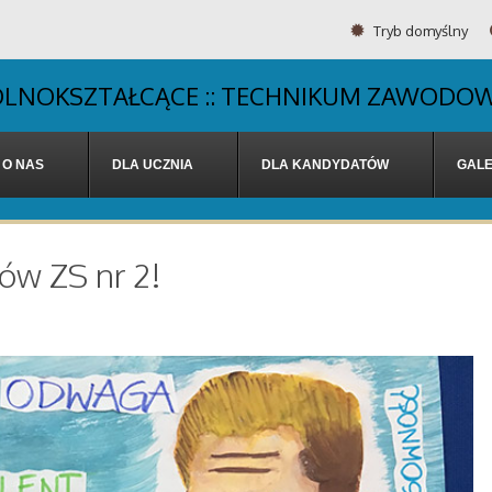
Tryb domyślny
OGÓLNOKSZTAŁCĄCE :: TECHNIKUM ZAWODOW
O NAS
DLA UCZNIA
DLA KANDYDATÓW
GALE
ów ZS nr 2!