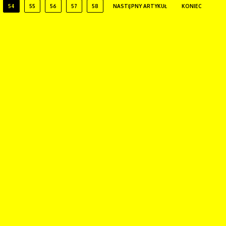
54
55
56
57
58
NASTĘPNY ARTYKUŁ
KONIEC