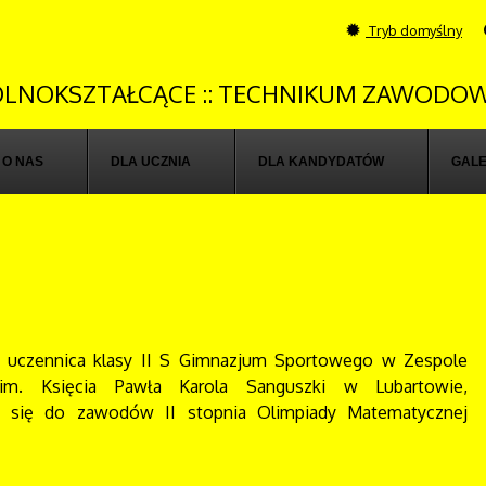
Tryb domyślny
OGÓLNOKSZTAŁCĄCE :: TECHNIKUM ZAWODOW
O NAS
DLA UCZNIA
DLA KANDYDATÓW
GALE
, uczennica klasy II S Gimnazjum Sportowego w Zespole
m. Księcia Pawła Karola Sanguszki w Lubartowie,
ła się do zawodów II stopnia Olimpiady Matematycznej