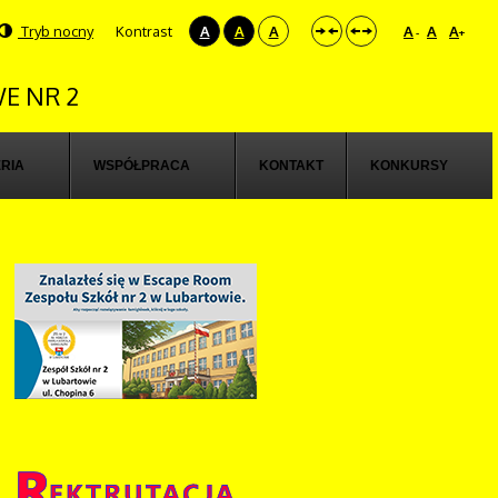
Tryb nocny
Kontrast
A
A
A
A
A
A
-
+
E NR 2
RIA
WSPÓŁPRACA
KONTAKT
KONKURSY