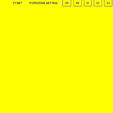
START
POPRZEDNI ARTYKUŁ
49
50
51
52
53