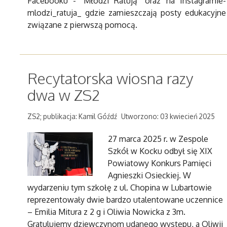
Facebooku - "Młodzi Ratują" oraz na Instagramie-
mlodzi_ratuja_ gdzie zamieszczają posty edukacyjne
związane z pierwszą pomocą.
Recytatorska wiosna razy
dwa w ZS2
ZS2; publikacja: Kamil Góźdź
Utworzono: 03 kwiecień 2025
27 marca 2025 r. w Zespole
Szkół w Kocku odbył się XIX
Powiatowy Konkurs Pamięci
Agnieszki Osieckiej. W
wydarzeniu tym szkołę z ul. Chopina w Lubartowie
reprezentowały dwie bardzo utalentowane uczennice
– Emilia Mitura z 2 g i Oliwia Nowicka z 3m.
Gratulujemy dziewczynom udanego występu, a Oliwii