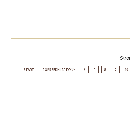
Stron
START
POPRZEDNI ARTYKUŁ
6
7
8
9
10