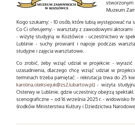
stworzonym
Muzeum Zamo
Kogo szukamy: - 10 osób, które lubią występować na sc
Co Ci oferujemy: - warsztaty z zawodowymi aktorami -
- wizytę studyjną w Kozłówce - uczestnictwo w spekt
Lublinie - suchy prowiant i napoje podczas warszt
studyjne i zajęcia warsztatowe.
Co zrobić, żeby wziąć udział w projekcie: - wyrazić
uzasadnienia, dlaczego chcę wziąć udział w projekci
terminach trzeba pamiętać: - rekrutacja trwa do 25 k
karolina.oleksiejuk@zs2.lubartow.pl
) - wizyta studyj
Osterwy w Lublinie, gdzie uczestnicy obejrzą spektakl "
scenograficzne – od 16 września 2025 r. - widowisko f
środków Ministerstwa Kultury i Dziedzictwa Narodow