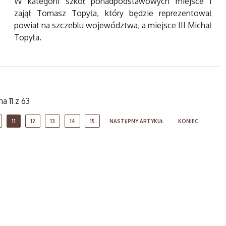
W kategorii szkół ponadpodstawowych miejsce I
zajął Tomasz Topyła, który będzie reprezentował
powiat na szczeblu województwa, a miejsce III Michał
Topyła.
a 11 z 63
11
12
13
14
15
NASTĘPNY ARTYKUŁ
KONIEC