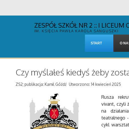
ZESPÓŁ SZKÓŁ NR 2 :: I LICE
IM. KSIĘCIA PAWŁA KAROLA SANGUSZKI
START
O NA
Czy myślałeś kiedyś żeby zos
ZS2; publikacja: Kamil Góźdź
Utworzono: 14 kwiecień 2025
Rusza rekru
vivant, czyl
na działani
teatralnego -
cykl warszta