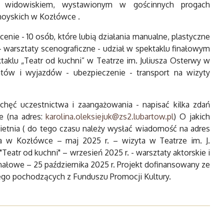
 widowiskiem, wystawionym w gościnnych progach
yskich w Kozłówce .
enie - 10 osób, które lubią działania manualne, plastyczne
 warsztaty scenograficzne - udział w spektaklu finałowym
aklu „Teatr od kuchni” w Teatrze im. Juliusza Osterwy w
atów i wyjazdów - ubezpieczenie - transport na wizyty
 chęć uczestnictwa i zaangażowania - napisać kilka zdań
e (na adres:
karolina.oleksiejuk@zs2.lubartow.pl
) O jakich
wietnia ( do tego czasu należy wysłać wiadomość na adres
na w Kozłówce – maj 2025 r. – wizyta w Teatrze im. J.
Teatr od kuchni" – wrzesień 2025 r. - warsztaty aktorskie i
inałowe – 25 października 2025 r. Projekt dofinansowany ze
ego pochodzących z Funduszu Promocji Kultury.