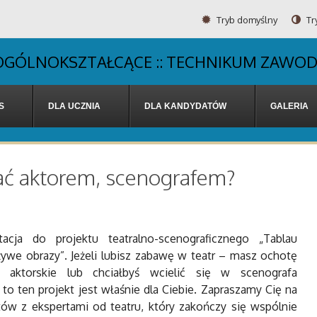
Tryb domyślny
Tr
UM OGÓLNOKSZTAŁCĄCE :: TECHNIKUM ZAWO
S
DLA UCZNIA
DLA KANDYDATÓW
GALERIA
tać aktorem, scenografem?
tacja do projektu teatralno-scenograficznego „Tablau
i żywe obrazy”. Jeżeli lubisz zabawę w teatr – masz ochotę
a aktorskie lub chciałbyś wcielić się w scenografa
 to ten projekt jest właśnie dla Ciebie. Zapraszamy Cię na
tów z ekspertami od teatru, który zakończy się wspólnie