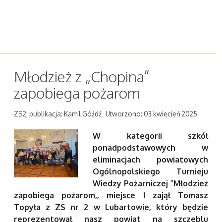
Młodzież z „Chopina”
zapobiega pożarom
ZS2; publikacja: Kamil Góźdź
Utworzono: 03 kwiecień 2025
W kategorii szkół
ponadpodstawowych w
eliminacjach powiatowych
Ogólnopolskiego Turnieju
Wiedzy Pożarniczej ”Młodzież
zapobiega pożarom,, miejsce I zajął Tomasz
Topyła z ZS nr 2 w Lubartowie, który będzie
reprezentował nasz powiat na szczeblu