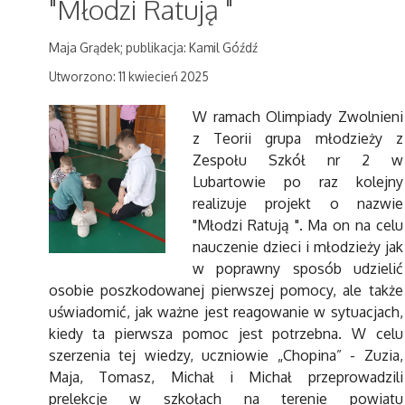
"Młodzi Ratują "
Maja Grądek; publikacja: Kamil Góźdź
Utworzono: 11 kwiecień 2025
W ramach Olimpiady Zwolnieni
z Teorii grupa młodzieży z
Zespołu Szkół nr 2 w
Lubartowie po raz kolejny
realizuje projekt o nazwie
"Młodzi Ratują ". Ma on na celu
nauczenie dzieci i młodzieży jak
w poprawny sposób udzielić
osobie poszkodowanej pierwszej pomocy, ale także
uświadomić, jak ważne jest reagowanie w sytuacjach,
kiedy ta pierwsza pomoc jest potrzebna. W celu
szerzenia tej wiedzy, uczniowie „Chopina” - Zuzia,
Maja, Tomasz, Michał i Michał przeprowadzili
prelekcje w szkołach na terenie powiatu