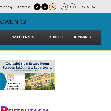
yb nocny
Kontrast
A
A
A
A
A
A
-
+
DOWE NR 2
WSPÓŁPRACA
KONTAKT
KONKURSY