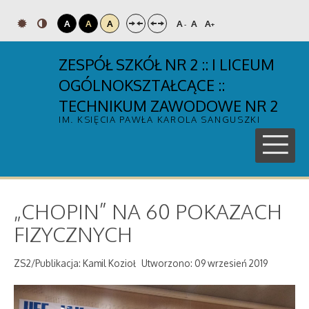
A
A
A
A
A
A
-
+
ZESPÓŁ SZKÓŁ NR 2 :: I LICEUM
OGÓLNOKSZTAŁCĄCE ::
TECHNIKUM ZAWODOWE NR 2
IM. KSIĘCIA PAWŁA KAROLA SANGUSZKI
„CHOPIN” NA 60 POKAZACH
FIZYCZNYCH
ZS2/Publikacja: Kamil Kozioł
Utworzono: 09 wrzesień 2019