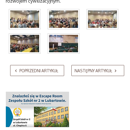
rozwojem cywilizacyjnym.
AdmirorGallery 5.2.0
, author/s
Vasiljevski
&
Kekeljevic
.
POPRZEDNI ARTYKUŁ
NASTĘPNY ARTYKUŁ