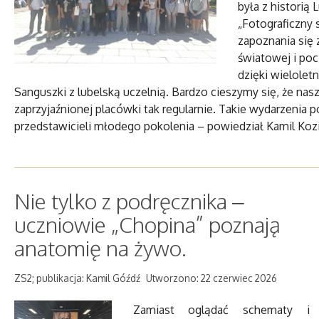
była z historią 
„Fotograficzny s
zapoznania się 
światowej i poc
dzięki wielolet
Sanguszki z lubelską uczelnią. Bardzo cieszymy się, że n
zaprzyjaźnionej placówki tak regularnie. Takie wydarzenia
przedstawicieli młodego pokolenia – powiedział Kamil Kozi
Nie tylko z podręcznika –
uczniowie „Chopina” poznają
anatomię na żywo.
ZS2; publikacja: Kamil Góźdź
Utworzono: 22 czerwiec 2026
Zamiast oglądać schematy i