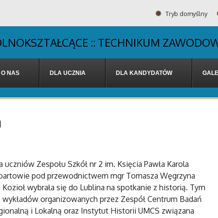
Tryb domyślny
OGÓLNOKSZTAŁCĄCE :: TECHNIKUM ZAWODOW
O NAS
DLA UCZNIA
DLA KANDYDATÓW
GALE
ą
a uczniów Zespołu Szkół nr 2 im. Księcia Pawła Karola
ubartowie pod przewodnictwem mgr Tomasza Węgrzyna
 Kozioł wybrała się do Lublina na spotkanie z historią. Tym
 wykładów organizowanych przez Zespół Centrum Badań
gionalną i Lokalną oraz Instytut Historii UMCS związana