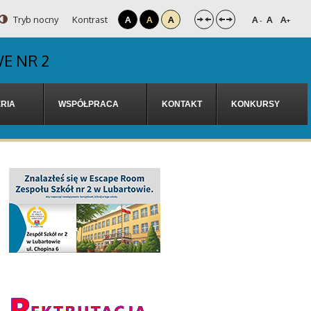
Tryb nocny
Kontrast
A
A
A
A
A
A
-
+
E NR 2
RIA
WSPÓŁPRACA
KONTAKT
KONKURSY