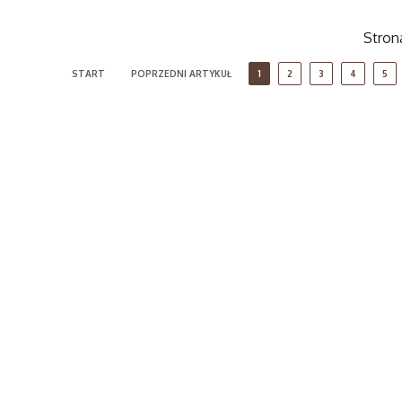
Strona
START
POPRZEDNI ARTYKUŁ
1
2
3
4
5