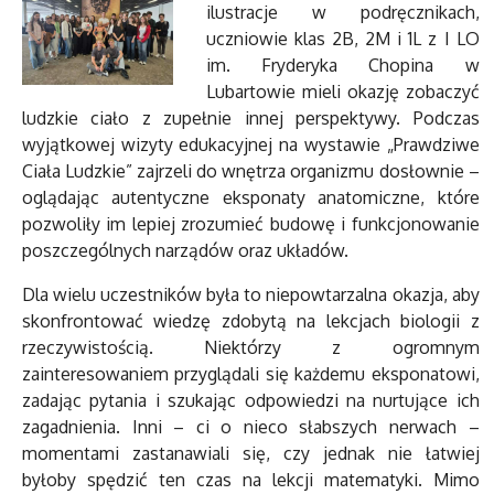
ilustracje w podręcznikach,
uczniowie klas 2B, 2M i 1L z I LO
im. Fryderyka Chopina w
Lubartowie mieli okazję zobaczyć
ludzkie ciało z zupełnie innej perspektywy. Podczas
wyjątkowej wizyty edukacyjnej na wystawie „Prawdziwe
Ciała Ludzkie” zajrzeli do wnętrza organizmu dosłownie –
oglądając autentyczne eksponaty anatomiczne, które
pozwoliły im lepiej zrozumieć budowę i funkcjonowanie
poszczególnych narządów oraz układów.
Dla wielu uczestników była to niepowtarzalna okazja, aby
skonfrontować wiedzę zdobytą na lekcjach biologii z
rzeczywistością. Niektórzy z ogromnym
zainteresowaniem przyglądali się każdemu eksponatowi,
zadając pytania i szukając odpowiedzi na nurtujące ich
zagadnienia. Inni – ci o nieco słabszych nerwach –
momentami zastanawiali się, czy jednak nie łatwiej
byłoby spędzić ten czas na lekcji matematyki. Mimo