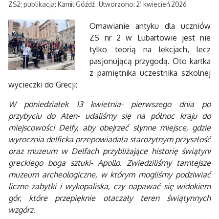
ZS2; publikacja: Kamil Góźdź
Utworzono: 21 kwiecień 2026
Omawianie antyku dla uczniów
ZS nr 2 w Lubartowie jest nie
tylko teorią na lekcjach, lecz
pasjonującą przygodą. Oto kartka
z pamiętnika uczestnika szkolnej
wycieczki do Grecji:
W poniedziałek 13 kwietnia- pierwszego dnia po
przybyciu do Aten- udaliśmy się na północ kraju do
miejscowości Delfy, aby obejrzeć słynne miejsce, gdzie
wyrocznia delficka przepowiadała starożytnym przyszłość
oraz muzeum w Delfach przybliżające historię świątyni
greckiego boga sztuki- Apollo. Zwiedziliśmy tamtejsze
muzeum archeologiczne, w którym mogliśmy podziwiać
liczne zabytki i wykopaliska, czy napawać się widokiem
gór, które przepięknie otaczały teren świątynnych
wzgórz.