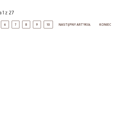
 1 z 27
6
7
8
9
10
NASTĘPNY ARTYKUŁ
KONIEC