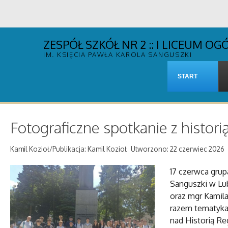
ZESPÓŁ SZKÓŁ NR 2 :: I LICEUM 
IM. KSIĘCIA PAWŁA KAROLA SANGUSZKI
START
Fotograficzne spotkanie z histori
Kamil Kozioł/Publikacja: Kamil Kozioł
Utworzono: 22 czerwiec 2026
17 czerwca grup
Sanguszki w L
oraz mgr Kamila
razem tematyka
nad Historią Re