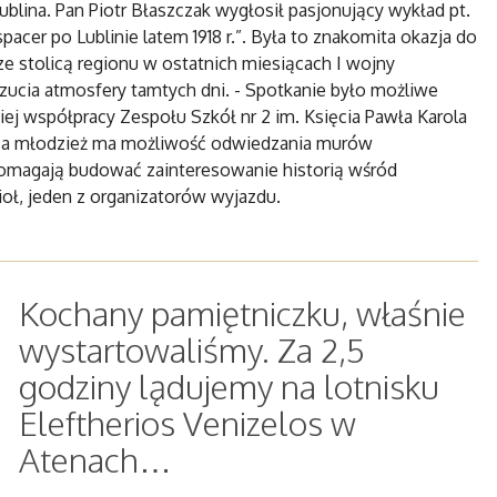
Lublina. Pan Piotr Błaszczak wygłosił pasjonujący wykład pt.
pacer po Lublinie latem 1918 r.”. Była to znakomita okazja do
ze stolicą regionu w ostatnich miesiącach I wojny
zucia atmosfery tamtych dni. - Spotkanie było możliwe
niej współpracy Zespołu Szkół nr 2 im. Księcia Pawła Karola
asza młodzież ma możliwość odwiedzania murów
 pomagają budować zainteresowanie historią wśród
oł, jeden z organizatorów wyjazdu.
Kochany pamiętniczku, właśnie
wystartowaliśmy. Za 2,5
godziny lądujemy na lotnisku
Eleftherios Venizelos w
Atenach…