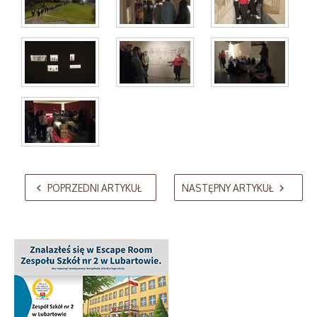
AdmirorGallery 5.2.0
, author/s
Vasiljevski
&
Kekeljevic
.
POPRZEDNI ARTYKUŁ
NASTĘPNY ARTYKUŁ