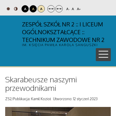
A
A
A
A
A
A
-
+
ZESPÓŁ SZKÓŁ NR 2 :: I LICEUM
OGÓLNOKSZTAŁCĄCE ::
TECHNIKUM ZAWODOWE NR 2
IM. KSIĘCIA PAWŁA KAROLA SANGUSZKI
Skarabeusze naszymi
przewodnikami
ZS2/Publikacja: Kamil Kozioł
Utworzono: 12 styczeń 2023