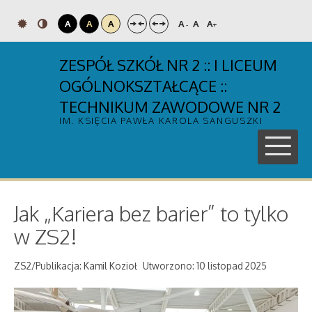
A
A
A
A
A
A
-
+
ZESPÓŁ SZKÓŁ NR 2 :: I LICEUM
OGÓLNOKSZTAŁCĄCE ::
TECHNIKUM ZAWODOWE NR 2
IM. KSIĘCIA PAWŁA KAROLA SANGUSZKI
Jak „Kariera bez barier” to tylko
w ZS2!
ZS2/Publikacja: Kamil Kozioł
Utworzono: 10 listopad 2025