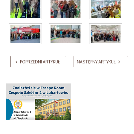
AdmirorGallery 5.2.0
, author/s
Vasiljevski
&
Kekeljevic
.
POPRZEDNI ARTYKUŁ
NASTĘPNY ARTYKUŁ