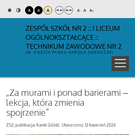
A
A
A
A
A
A
-
+
ZESPÓŁ SZKÓŁ NR 2 :: I LICEUM
OGÓLNOKSZTAŁCĄCE ::
TECHNIKUM ZAWODOWE NR 2
IM. KSIĘCIA PAWŁA KAROLA SANGUSZKI
„Za murami i ponad barierami –
lekcja, która zmienia
spojrzenie”
ZS2; publikacja: Kamil Góźdź
Utworzono: 12 kwiecień 2026