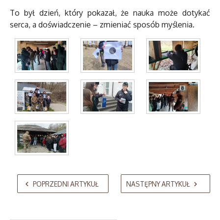
To był dzień, który pokazał, że nauka może dotykać
serca, a doświadczenie – zmieniać sposób myślenia.
AdmirorGallery 5.2.0
, author/s
Vasiljevski
&
Kekeljevic
.
POPRZEDNI ARTYKUŁ
NASTĘPNY ARTYKUŁ