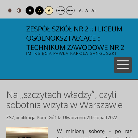
A
A
A
A
A
A
-
+
ZESPÓŁ SZKÓŁ NR 2 :: I LICEUM
OGÓLNOKSZTAŁCĄCE ::
TECHNIKUM ZAWODOWE NR 2
IM. KSIĘCIA PAWŁA KAROLA SANGUSZKI
Na „szczytach władzy”, czyli
sobotnia wizyta w Warszawie
ZS2; publikacja: Kamil Góźdź
Utworzono: 21 listopad 2022
W minioną sobotę - po raz