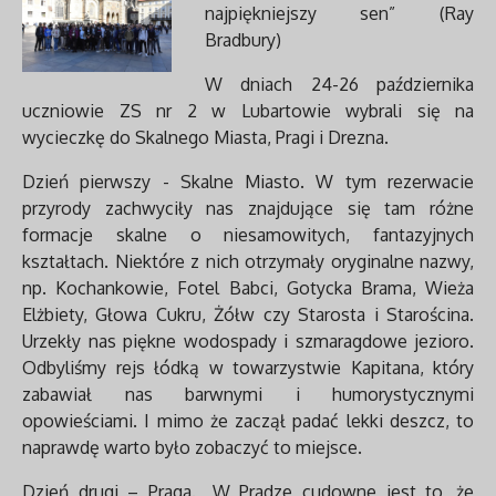
najpiękniejszy sen” (Ray
Bradbury)
W dniach 24-26 października
uczniowie ZS nr 2 w Lubartowie wybrali się na
wycieczkę do Skalnego Miasta, Pragi i Drezna.
Dzień pierwszy - Skalne Miasto. W tym rezerwacie
przyrody zachwyciły nas znajdujące się tam różne
formacje skalne o niesamowitych, fantazyjnych
kształtach. Niektóre z nich otrzymały oryginalne nazwy,
np. Kochankowie, Fotel Babci, Gotycka Brama, Wieża
Elżbiety, Głowa Cukru, Żółw czy Starosta i Starościna.
Urzekły nas piękne wodospady i szmaragdowe jezioro.
Odbyliśmy rejs łódką w towarzystwie Kapitana, który
zabawiał nas barwnymi i humorystycznymi
opowieściami. I mimo że zaczął padać lekki deszcz, to
naprawdę warto było zobaczyć to miejsce.
Dzień drugi – Praga. „W Pradze cudowne jest to, że