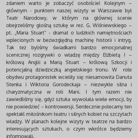
zdaniem warto je zobaczyć osobiście! Kolejnym –
głównym - punktem naszej wizyty w Warszawie był
Teatr Narodowy, w którym na głównej scenie
obejrzeliśmy głośną sztukę w reż. G. Wiśniewskiego –
pt. „Maria Stuart” - dramat o ludzkich namiętnościach
wplecionych w bezwzględną machinę historii i intryg.
Tak też byliśmy świadkami bardzo emocjonalnej
scenicznej rozgrywki o władzę między Elżbietą I –
królową Anglii a Marią Stuart – królową Szkocji i
potencjalną dziedziczką angielskiego tronu. W role
obydwu protagonistek wcieliły się: niesamowita Danuta
Stenka i Wiktoria Gorodeckaja – niezwykle silna i
charyzmatyczna w roli Marii. I tym razem nie
zawiedliśmy się, gdyż sztuka wywołała wiele emocji, by
nie powiedzieć – kontrowersji. Serdecznie polecamy ten
spektakl miłośnikom teatru i silnych kobiet na szczytach
władzy. W planach kolejne wizyty w teatrze na bardzo
interesujących sztukach, o czym wkrótce będziemy
informowali.