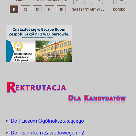
START
POPRZEDNI ARTYKUŁ
6
7
8
9
10
11
12
13
14
15
NASTĘPNY ARTYKUŁ
KONIEC
Do I Liceum Ogólnokształcącego
Do Technikum Zawodowego nr 2