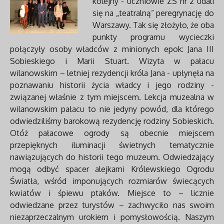
kolejny - uczniowie ZS nr 2 udali
się na „teatralną” peregrynację do
Warszawy. Tak się złożyło, że oba
punkty programu wycieczki
połączyły osoby władców z minionych epok: Jana III
Sobieskiego i Marii Stuart. Wizyta w pałacu
wilanowskim – letniej rezydencji króla Jana - upłynęła na
poznawaniu historii życia władcy i jego rodziny -
związanej właśnie z tym miejscem. Lekcja muzealna w
wilanowskim pałacu to nie jedyny powód, dla którego
odwiedziliśmy barokową rezydencję rodziny Sobieskich.
Otóż pałacowe ogrody są obecnie miejscem
przepięknych iluminacji świetnych tematycznie
nawiązujących do historii tego muzeum. Odwiedzający
mogą odbyć spacer alejkami Królewskiego Ogrodu
Światła, wśród imponujących rozmiarów świecących
kwiatów i śpiewu ptaków. Miejsce to – licznie
odwiedzane przez turystów – zachwyciło nas swoim
niezaprzeczalnym urokiem i pomysłowością. Naszym