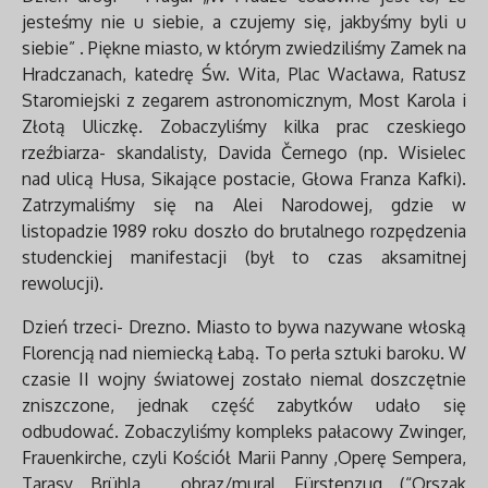
jesteśmy nie u siebie, a czujemy się, jakbyśmy byli u
siebie” . Piękne miasto, w którym zwiedziliśmy Zamek na
Hradczanach, katedrę Św. Wita, Plac Wacława, Ratusz
Staromiejski z zegarem astronomicznym, Most Karola i
Złotą Uliczkę. Zobaczyliśmy kilka prac czeskiego
rzeźbiarza- skandalisty, Davida Černego (np. Wisielec
nad ulicą Husa, Sikające postacie, Głowa Franza Kafki).
Zatrzymaliśmy się na Alei Narodowej, gdzie w
listopadzie 1989 roku doszło do brutalnego rozpędzenia
studenckiej manifestacji (był to czas aksamitnej
rewolucji).
Dzień trzeci- Drezno. Miasto to bywa nazywane włoską
Florencją nad niemiecką Łabą. To perła sztuki baroku. W
czasie II wojny światowej zostało niemal doszczętnie
zniszczone, jednak część zabytków udało się
odbudować. Zobaczyliśmy kompleks pałacowy Zwinger,
Frauenkirche, czyli Kościół Marii Panny ,Operę Sempera,
Tarasy Brühla , obraz/mural Fürstenzug (“Orszak