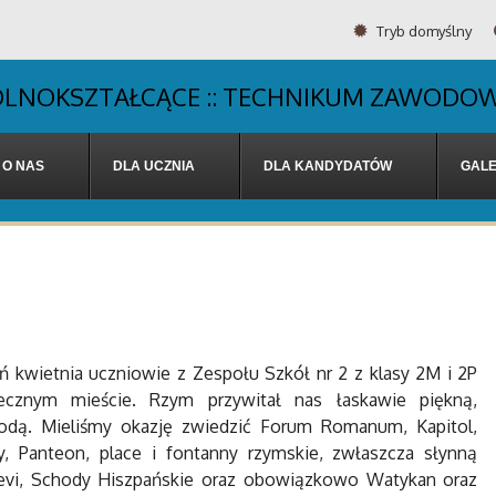
Tryb domyślny
OGÓLNOKSZTAŁCĄCE :: TECHNIKUM ZAWODOW
O NAS
DLA UCZNIA
DLA KANDYDATÓW
GALE
ń kwietnia uczniowie z Zespołu Szkół nr 2 z klasy 2M i 2P
ecznym mieście. Rzym przywitał nas łaskawie piękną,
odą. Mieliśmy okazję zwiedzić Forum Romanum, Kapitol,
y, Panteon, place i fontanny rzymskie, zwłaszcza słynną
evi, Schody Hiszpańskie oraz obowiązkowo Watykan oraz