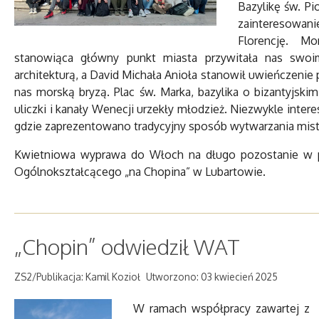
Bazylikę św. P
zainteresowa
Florencję. M
stanowiąca główny punkt miasta przywitała nas swoim
architekturą, a David Michała Anioła stanowił uwieńczeni
nas morską bryzą. Plac św. Marka, bazylika o bizantyjski
uliczki i kanały Wenecji urzekły młodzież. Niezwykle inte
gdzie zaprezentowano tradycyjny sposób wytwarzania mister
Kwietniowa wyprawa do Włoch na długo pozostanie w p
Ogólnokształcącego „na Chopina” w Lubartowie.
„Chopin” odwiedził WAT
ZS2/Publikacja: Kamil Kozioł
Utworzono: 03 kwiecień 2025
W ramach współpracy zawartej z