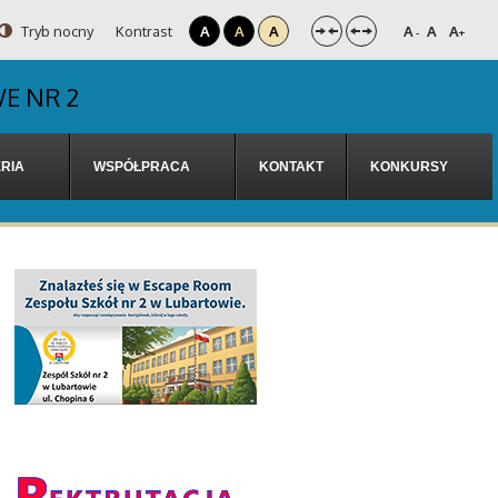
Tryb nocny
Kontrast
A
A
A
A
A
A
-
+
E NR 2
RIA
WSPÓŁPRACA
KONTAKT
KONKURSY