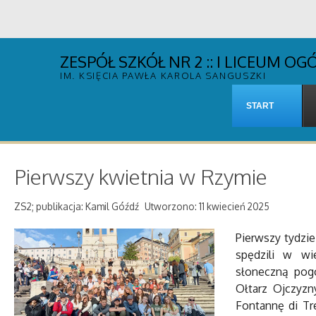
ZESPÓŁ SZKÓŁ NR 2 :: I LICEUM 
IM. KSIĘCIA PAWŁA KAROLA SANGUSZKI
START
Pierwszy kwietnia w Rzymie
ZS2; publikacja: Kamil Góźdź
Utworzono: 11 kwiecień 2025
Pierwszy tydzie
spędzili w wi
słoneczną pog
Ołtarz Ojczyzn
Fontannę di Tr