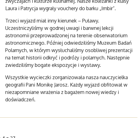
zwyczajach i kulturze kulinarnej. Nasze koleżanki z klasy
Laura i Patrycja wygrały vouchery do barku „Imbir”.
Trzeci wyjazd miał inny kierunek – Puławy.
Uczestniczyliśmy w godnej uwagi i barwnej lekcji
astronomii przeprowadzonej na terenie obserwatorium
astronomicznego. Później odwiedziliśmy Muzeum Badań
Polarnych, w którym wysłuchaliśmy osobliwej prezentacji
na temat historii odkryć i podróży i polarnych. Następnie
zwiedziliśmy bogate ekspozycje i wystawy.
Wszystkie wycieczki zorganizowała nasza nauczycielka
geografii Pani Monikę Jarosz. Każdy wyjazd obfitował w
niezapomniane wrażenia z bagażem nowej wiedzy i
doświadczeń.