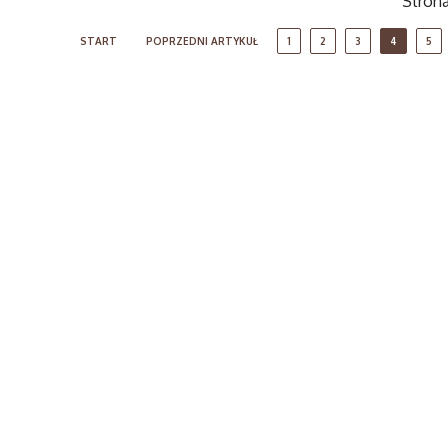
Strona
START
POPRZEDNI ARTYKUŁ
1
2
3
4
5