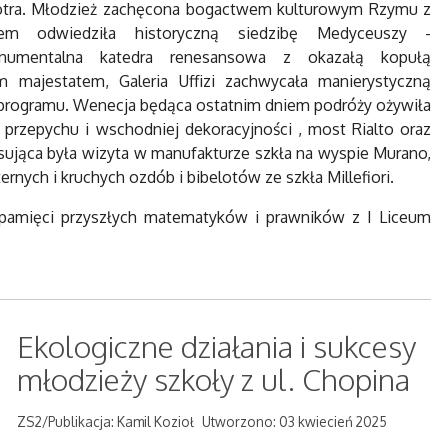
iotra. Młodzież zachęcona bogactwem kulturowym Rzymu z
niem odwiedziła historyczną siedzibę Medyceuszy -
onumentalna katedra renesansowa z okazałą kopułą
 majestatem, Galeria Uffizi zachwycała manierystyczną
e programu. Wenecja będąca ostatnim dniem podróży ożywiła
m przepychu i wschodniej dekoracyjności , most Rialto oraz
resująca była wizyta w manufakturze szkła na wyspie Murano,
nych i kruchych ozdób i bibelotów ze szkła Millefiori.
amięci przyszłych matematyków i prawników z I Liceum
Ekologiczne działania i sukcesy
młodzieży szkoły z ul. Chopina
ZS2/Publikacja: Kamil Kozioł
Utworzono: 03 kwiecień 2025