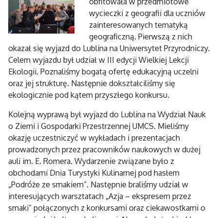
obfitowała w przedmiotowe
wycieczki z geografii dla uczniów
zainteresowanych tematyką
geograficzną. Pierwszą z nich
okazał się wyjazd do Lublina na Uniwersytet Przyrodniczy.
Celem wyjazdu był udział w III edycji Wielkiej Lekcji
Ekologii. Poznaliśmy bogatą ofertę edukacyjną uczelni
oraz jej strukturę. Następnie dokształciliśmy się
ekologicznie pod kątem przyszłego konkursu.
Kolejną wyprawą był wyjazd do Lublina na Wydział Nauk
o Ziemi i Gospodarki Przestrzennej UMCS. Mieliśmy
okazję uczestniczyć w wykładach i prezentacjach
prowadzonych przez pracowników naukowych w dużej
auli im. E. Romera. Wydarzenie związane było z
obchodami Dnia Turystyki Kulinarnej pod hasłem
„Podróże ze smakiem”. Następnie braliśmy udział w
interesujących warsztatach „Azja – ekspresem przez
smaki” połączonych z konkursami oraz ciekawostkami o