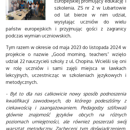
Europejskiej promujący edukację i
szkolenia. ZS nr 2 w Lubartowie
od lat bierze w nim udział,
wysyłając uczniów do wielu
państw europejskich i przyjmując gości z zagranicy
podczas wymian uczniowskich.
Tym razem w okresie od maja 2023 do listopada 2024 w
projekcie o nazwie „Good morning, teachers” wzięło
udział 22 nauczycieli szkoły z ul. Chopina. Wcielili się oni
w rolę uczniów i sami zajęli miejsca w ławkach
lekcyjnych, uczestnicząc w szkoleniach językowych i
metodycznych.
- Był to dla nas całkowicie nowy sposób podnoszenia
kwalifikacji zawodowych, do którego podeszliśmy z
ciekawością i zaangażowaniem. Pedagodzy szlifowali
głównie znajomość języków obcych na różnych
poziomach umiejętności, ale również poszerzali swój
warsztat metodyczny. Zachęceni tym doświadczeniem,