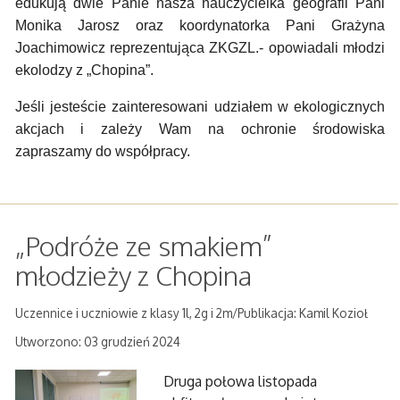
edukują dwie Panie nasza nauczycielka geografii Pani
Monika Jarosz oraz koordynatorka Pani Grażyna
Joachimowicz reprezentująca ZKGZL.- opowiadali młodzi
ekolodzy z „Chopina”.
Jeśli jesteście zainteresowani udziałem w ekologicznych
akcjach i zależy Wam na ochronie środowiska
zapraszamy do współpracy.
„Podróże ze smakiem”
młodzieży z Chopina
Uczennice i uczniowie z klasy 1l, 2g i 2m/Publikacja: Kamil Kozioł
Utworzono: 03 grudzień 2024
Druga połowa listopada