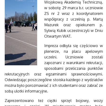
Wojskową Akademią Techniczną,
w sobotę 29 marca b.r. uczniowie
ZS nr 2 wraz z koordynatorem
współpracy z uczelnią p. Martą
Mazurek oraz opiekunem p.
Sylwią Kubik uczestniczyli w Dniu
Otwartym WAT.
Impreza odbyła się częściowo w
plenerze, na placu apelowym
uczelni. Uczniowie zostali
zapoznani z warunkami rekrutacji,
sposobami przeliczania punktów
rekrutacyjnych oraz egzaminami sprawnościowymi.
Odwiedzając poszczególne stoiska każdego z wydziałów
można było porozmawiać z ich studentami oraz zabrać ze
sobą ulotki informacyjne.
Zaprezentowano też ciężki sprzęt bojowy, wozy