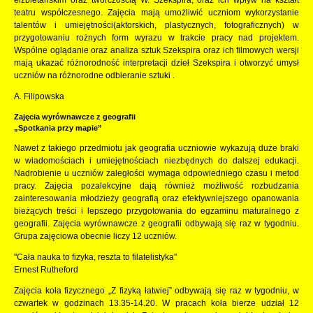
teatru współczesnego. Zajęcia mają umożliwić uczniom wykorzystanie
talentów i umiejętności(aktorskich, plastycznych, fotograficznych) w
przygotowaniu rożnych form wyrazu w trakcie pracy nad projektem.
Wspólne oglądanie oraz analiza sztuk Szekspira oraz ich filmowych wersji
mają ukazać różnorodność interpretacji dzieł Szekspira i otworzyć umysł
uczniów na różnorodne odbieranie sztuki .
A. Filipowska
Zajęcia wyrównawcze z geografii
„Spotkania przy mapie”
Nawet z takiego przedmiotu jak geografia uczniowie wykazują duże braki
w wiadomościach i umiejętnościach niezbędnych do dalszej edukacji.
Nadrobienie u uczniów zaległości wymaga odpowiedniego czasu i metod
pracy. Zajęcia pozalekcyjne dają również możliwość rozbudzania
zainteresowania młodzieży geografią oraz efektywniejszego opanowania
bieżących treści i lepszego przygotowania do egzaminu maturalnego z
geografii. Zajęcia wyrównawcze z geografii odbywają się raz w tygodniu.
Grupa zajęciowa obecnie liczy 12 uczniów.
"Cała nauka to fizyka, reszta to filatelistyka"
Ernest Rutheford
Zajęcia koła fizycznego „Z fizyką łatwiej” odbywają się raz w tygodniu, w
czwartek w godzinach 13.35-14.20. W pracach koła bierze udział 12