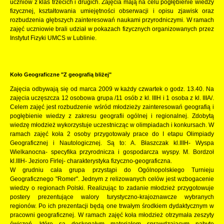
uczniów z klas trzecich i drugich. Zajęcia mają na celu pogłębienie wiedzy
fizycznej, kształtowania umiejętności obserwacji i opisu zjawisk oraz
rozbudzenia głębszych zainteresowań naukami przyrodniczymi. W ramach
zajęć uczniowie brali udział w pokazach fizycznych organizowanych przez
Instytut Fizyki UMCS w Lublinie.
Koło Geograficzne "Z geografią bliżej"
Zajęcia odbywają się od marca 2009 w każdy czwartek o godz. 13.40. Na
zajęcia uczęszcza 12 osobowa grupa /11 osób z kl. IIIH i 1 osoba z kl. IIIA/.
Celem zajęć jest rozbudzenie wśród młodzieży zainteresowań geografią i
pogłębienie wiedzy z zakresu geografii ogólnej i regionalnej. Zdobytą
wiedzę młodzież wykorzystuje uczestnicząc w olimpiadach i konkursach. W
ramach zajęć koła 2 osoby przygotowały prace do I etapu Olimpiady
Geograficznej i Nautologicznej. Są to: A. Błaszczak kl.IIIH- Wyspa
Wielkanocna- specyfika przyrodnicza i gospodarcza wyspy. M. Bordzoł
kl.IIIH- Jezioro Firlej- charakterystyka fizyczno-geograficzna.
W grudniu cała grupa przystąpi do Ogólnopolskiego Turnieju
Geograficznego "Romer". Jednym z relizowanych celów jest wzbogacenie
wiedzy o regionach Polski. Realizując to zadanie młodzież przygotowuje
postery prezentujące walory turystyczno-krajoznawcze wybranych
regionów. Po ich prezentacji będą one trwałym środkiem dydaktycznym w
pracowni geograficznej. W ramach zajęć koła młodzież otrzymała zeszyty
ćwiczeń, które są doskonałym materiałem sprawdzającym nabyte