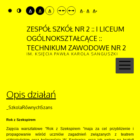
A
A
A
A
A
A
-
+
ZESPÓŁ SZKÓŁ NR 2 :: I LICEUM
OGÓLNOKSZTAŁCĄCE ::
TECHNIKUM ZAWODOWE NR 2
IM. KSIĘCIA PAWŁA KAROLA SANGUSZKI
Opis działań
_SzkolaRównychSzans
Rok z Szekspirem
Zajęcia warsztatowe "Rok z Szekspirem "maja za cel przybliżenie i
propagowanie wśród uczniów zagadnień związanych z teatrem
elżbietańskim oraz twórczością W. Szekspira, oraz ich wpływ na kształt