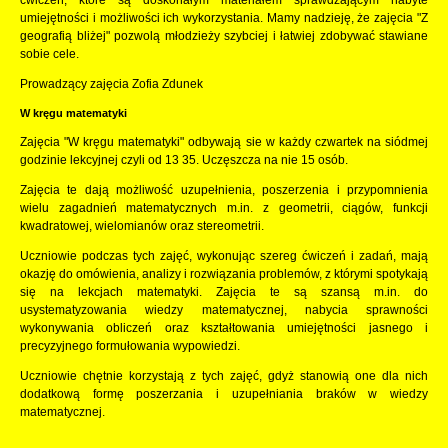
umiejętności i możliwości ich wykorzystania. Mamy nadzieję, że zajęcia "Z
geografią bliżej" pozwolą młodzieży szybciej i łatwiej zdobywać stawiane
sobie cele.
Prowadzący zajęcia Zofia Zdunek
W kręgu matematyki
Zajęcia "W kręgu matematyki" odbywają sie w każdy czwartek na siódmej
godzinie lekcyjnej czyli od 13 35. Uczęszcza na nie 15 osób.
Zajęcia te dają możliwość uzupełnienia, poszerzenia i przypomnienia
wielu zagadnień matematycznych m.in. z geometrii, ciągów, funkcji
kwadratowej, wielomianów oraz stereometrii.
Uczniowie podczas tych zajęć, wykonując szereg ćwiczeń i zadań, mają
okazję do omówienia, analizy i rozwiązania problemów, z którymi spotykają
się na lekcjach matematyki. Zajęcia te są szansą m.in. do
usystematyzowania wiedzy matematycznej, nabycia sprawności
wykonywania obliczeń oraz kształtowania umiejętności jasnego i
precyzyjnego formułowania wypowiedzi.
Uczniowie chętnie korzystają z tych zajęć, gdyż stanowią one dla nich
dodatkową formę poszerzania i uzupełniania braków w wiedzy
matematycznej.