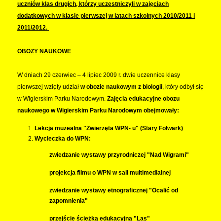
uczniów klas drugich, którzy uczestniczyli w zajęciach
dodatkowych w klasie pierwszej w latach szkolnych 2010/2011 i
2011/2012.
OBOZY NAUKOWE
W dniach 29 czerwiec – 4 lipiec 2009 r. dwie uczennice klasy
pierwszej wzięły udział
w obozie naukowym z biologii
, który odbył się
w Wigierskim Parku Narodowym.
Zajęcia edukacyjne obozu
naukowego w Wigierskim Parku Narodowym obejmowały:
Lekcja muzealna "Zwierzęta WPN- u" (Stary Folwark)
Wycieczka do WPN:
zwiedzanie wystawy przyrodniczej "Nad Wigrami"
projekcja filmu o WPN w sali multimedialnej
zwiedzanie wystawy etnograficznej "Ocalić od
zapomnienia"
przejście ścieżką edukacyjną "Las"