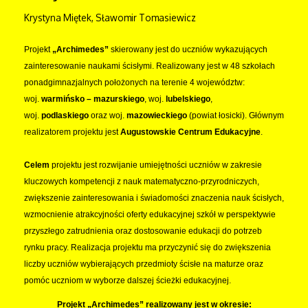
Krystyna Miętek, Sławomir Tomasiewicz
Projekt
„Archimedes”
skierowany jest do uczniów wykazujących
zainteresowanie naukami ścisłymi. Realizowany jest w 48 szkołach
ponadgimnazjalnych położonych na terenie 4 województw:
woj.
warmińsko – mazurskiego
, woj.
lubelskiego
,
woj.
podlaskiego
oraz woj.
mazowieckiego
(powiat łosicki). Głównym
realizatorem projektu jest
Augustowskie Centrum Edukacyjne
.
Celem
projektu jest rozwijanie umiejętności uczniów w zakresie
kluczowych kompetencji z nauk matematyczno-przyrodniczych,
zwiększenie zainteresowania i świadomości znaczenia nauk ścisłych,
wzmocnienie atrakcyjności oferty edukacyjnej szkół w perspektywie
przyszłego zatrudnienia oraz dostosowanie edukacji do potrzeb
rynku pracy. Realizacja projektu ma przyczynić się do zwiększenia
liczby uczniów wybierających przedmioty ścisłe na maturze oraz
pomóc uczniom w wyborze dalszej ścieżki edukacyjnej.
Projekt „Archimedes” realizowany jest w okresie: