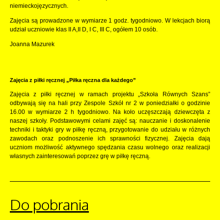
niemieckojęzycznych.
Zajęcia są prowadzone w wymiarze 1 godz. tygodniowo. W lekcjach biorą
udział uczniowie klas II A,II D, I C, III C, ogółem 10 osób.
Joanna Mazurek
Zajęcia z piłki ręcznej „Piłka ręczna dla każdego”
Zajęcia z piłki ręcznej w ramach projektu „Szkoła Równych Szans”
odbywają się na hali przy Zespole Szkół nr 2 w poniedziałki o godzinie
16.00 w wymiarze 2 h tygodniowo. Na koło uczęszczają dziewczęta z
naszej szkoły. Podstawowymi celami zajęć są: nauczanie i doskonalenie
techniki i taktyki gry w piłkę ręczną, przygotowanie do udziału w różnych
zawodach oraz podnoszenie ich sprawności fizycznej. Zajęcia dają
uczniom możliwość aktywnego spędzania czasu wolnego oraz realizacji
własnych zainteresowań poprzez grę w piłkę ręczną.
Do pobrania