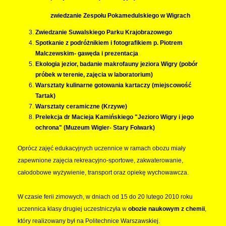
zwiedzanie Zespołu Pokamedulskiego w Wigrach
Zwiedzanie Suwalskiego Parku Krajobrazowego
Spotkanie z podróżnikiem i fotografikiem p. Piotrem
Malczewskim- gawęda i prezentacja
Ekologia jezior, badanie makrofauny jeziora Wigry (pobór
próbek w terenie, zajęcia w laboratorium)
Warsztaty kulinarne gotowania kartaczy (miejscowość
Tartak)
Warsztaty ceramiczne (Krzywe)
Prelekcja dr Macieja Kamińskiego "Jezioro Wigry i jego
ochrona" (Muzeum Wigier- Stary Folwark)
Oprócz zajęć edukacyjnych uczennice w ramach obozu miały
zapewnione zajęcia rekreacyjno-sportowe, zakwaterowanie,
całodobowe wyżywienie, transport oraz opiekę wychowawcza.
W czasie ferii zimowych, w dniach od 15 do 20 lutego 2010 roku
uczennica klasy drugiej uczestniczyła w
obozie naukowym z chemii
,
który realizowany był na Politechnice Warszawskiej.