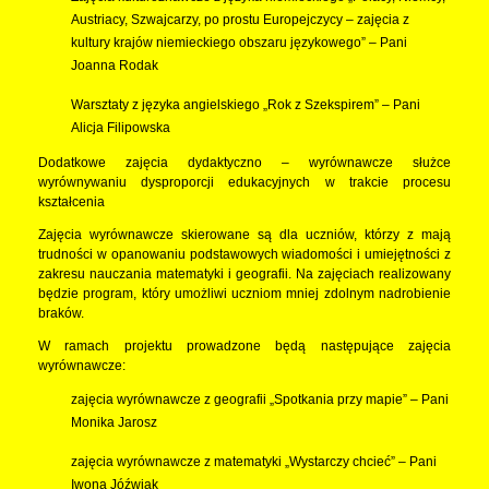
Austriacy, Szwajcarzy, po prostu Europejczycy – zajęcia z
kultury krajów niemieckiego obszaru językowego” – Pani
Joanna Rodak
Warsztaty z języka angielskiego „Rok z Szekspirem” – Pani
Alicja Filipowska
Dodatkowe zajęcia dydaktyczno – wyrównawcze służce
wyrównywaniu dysproporcji edukacyjnych w trakcie procesu
kształcenia
Zajęcia wyrównawcze skierowane są dla uczniów, którzy z mają
trudności w opanowaniu podstawowych wiadomości i umiejętności z
zakresu nauczania matematyki i geografii. Na zajęciach realizowany
będzie program, który umożliwi uczniom mniej zdolnym nadrobienie
braków.
W ramach projektu prowadzone będą następujące zajęcia
wyrównawcze:
zajęcia wyrównawcze z geografii „Spotkania przy mapie” – Pani
Monika Jarosz
zajęcia wyrównawcze z matematyki „Wystarczy chcieć” – Pani
Iwona Jóźwiak