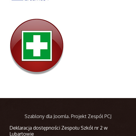
Szablony dla Joomla
. Projekt Zespół PCJ
Deklaracja dostępności Zespołu Szkół nr 2 w
Lubartowie