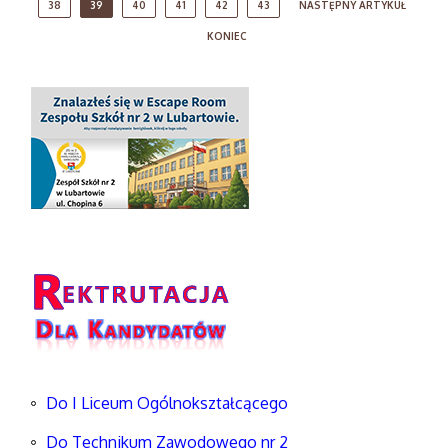
38
39
40
41
42
43
NASTĘPNY ARTYKUŁ
KONIEC
Do I Liceum Ogólnokształcącego
Do Technikum Zawodowego nr 2