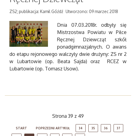
ZS2; publikacja: Kamil Góźdź
Utworzono: 09 marzec 2018
Dnia 07.03.2018r. odbyły się
Mistrzostwa Powiatu w Piłce
Ręcznej Dziewcząt szkół
ponadgimnazjalnych. O awans
do etapu rejonowego walczyły dwie drużyny: ZS nr 2
w Lubartowie (op. Beata Sajda) oraz RCEZ w
Lubartowie (op. Tomasz Usow).
Strona 39 z 49
START
POPRZEDNI ARTYKUŁ
34
35
36
37