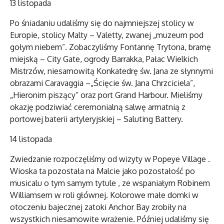
13 listopada
Po śniadaniu udaliśmy się do najmniejszej stolicy w
Europie, stolicy Malty – Valetty, zwanej „muzeum pod
gołym niebem”. Zobaczyliśmy Fontannę Trytona, bramę
miejską – City Gate, ogrody Barrakka, Pałac Wielkich
Mistrzów, niesamowitą Konkatedrę św. Jana ze słynnymi
obrazami Caravaggia –„Ścięcie św. Jana Chrzciciela”,
„Hieronim piszący” oraz port Grand Harbour. Mieliśmy
okazję podziwiać ceremonialną salwę armatnią z
portowej baterii artyleryjskiej – Saluting Battery.
14 listopada
Zwiedzanie rozpoczęliśmy od wizyty w Popeye Village .
Wioska ta pozostała na Malcie jako pozostałość po
musicalu o tym samym tytule , ze wspaniałym Robinem
Williamsem w roli głównej. Kolorowe małe domki w
otoczeniu bajecznej zatoki Anchor Bay zrobiły na
wszystkich niesamowite wrażenie. Później udaliśmy się