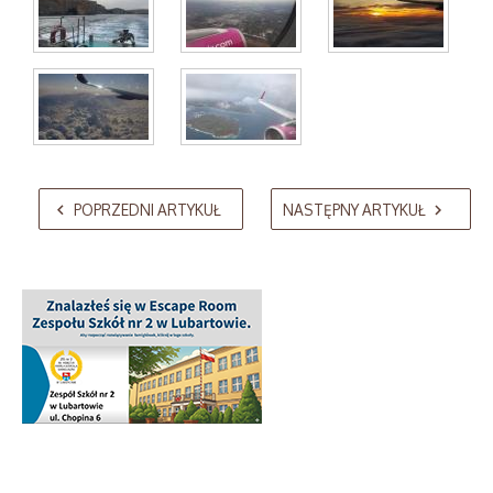
AdmirorGallery 5.2.0
, author/s
Vasiljevski
&
Kekeljevic
.
POPRZEDNI ARTYKUŁ
NASTĘPNY ARTYKUŁ