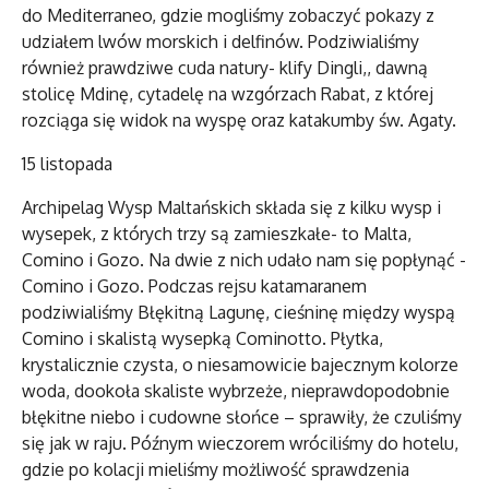
do Mediterraneo, gdzie mogliśmy zobaczyć pokazy z
udziałem lwów morskich i delfinów. Podziwialiśmy
również prawdziwe cuda natury- klify Dingli,, dawną
stolicę Mdinę, cytadelę na wzgórzach Rabat, z której
rozciąga się widok na wyspę oraz katakumby św. Agaty.
15 listopada
Archipelag Wysp Maltańskich składa się z kilku wysp i
wysepek, z których trzy są zamieszkałe- to Malta,
Comino i Gozo. Na dwie z nich udało nam się popłynąć -
Comino i Gozo. Podczas rejsu katamaranem
podziwialiśmy Błękitną Lagunę, cieśninę między wyspą
Comino i skalistą wysepką Cominotto. Płytka,
krystalicznie czysta, o niesamowicie bajecznym kolorze
woda, dookoła skaliste wybrzeże, nieprawdopodobnie
błękitne niebo i cudowne słońce – sprawiły, że czuliśmy
się jak w raju. Późnym wieczorem wróciliśmy do hotelu,
gdzie po kolacji mieliśmy możliwość sprawdzenia