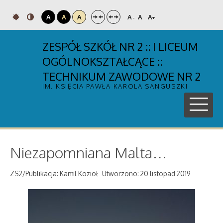
A
A
A
A
A
A
-
+
ZESPÓŁ SZKÓŁ NR 2 :: I LICEUM
OGÓLNOKSZTAŁCĄCE ::
TECHNIKUM ZAWODOWE NR 2
IM. KSIĘCIA PAWŁA KAROLA SANGUSZKI
Niezapomniana Malta…
ZS2/Publikacja: Kamil Kozioł
Utworzono: 20 listopad 2019