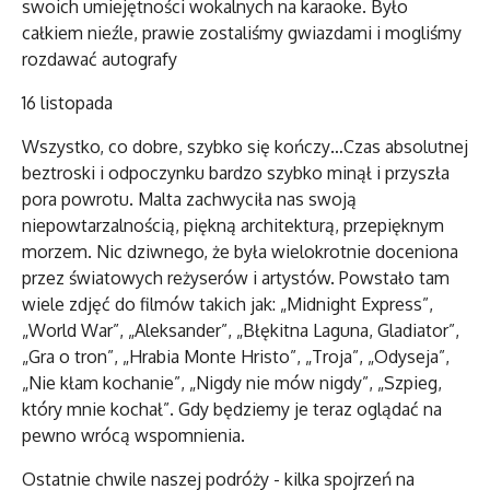
swoich umiejętności wokalnych na karaoke. Było
całkiem nieźle, prawie zostaliśmy gwiazdami i mogliśmy
rozdawać autografy
16 listopada
Wszystko, co dobre, szybko się kończy…Czas absolutnej
beztroski i odpoczynku bardzo szybko minął i przyszła
pora powrotu. Malta zachwyciła nas swoją
niepowtarzalnością, piękną architekturą, przepięknym
morzem. Nic dziwnego, że była wielokrotnie doceniona
przez światowych reżyserów i artystów. Powstało tam
wiele zdjęć do filmów takich jak: „Midnight Express”,
„World War”, „Aleksander”, „Błękitna Laguna, Gladiator”,
„Gra o tron”, „Hrabia Monte Hristo”, „Troja”, „Odyseja”,
„Nie kłam kochanie”, „Nigdy nie mów nigdy”, „Szpieg,
który mnie kochał”. Gdy będziemy je teraz oglądać na
pewno wrócą wspomnienia.
Ostatnie chwile naszej podróży - kilka spojrzeń na