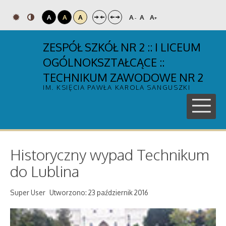
A
A
A
A
A
A
-
+
ZESPÓŁ SZKÓŁ NR 2 :: I LICEUM
OGÓLNOKSZTAŁCĄCE ::
TECHNIKUM ZAWODOWE NR 2
IM. KSIĘCIA PAWŁA KAROLA SANGUSZKI
Historyczny wypad Technikum
do Lublina
Super User
Utworzono: 23 październik 2016