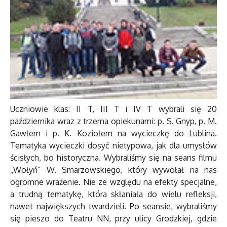
Uczniowie klas: II T, III T i IV T wybrali się 20
października wraz z trzema opiekunami: p. S. Gnyp, p. M.
Gawłem i p. K. Koziołem na wycieczkę do Lublina.
Tematyka wycieczki dosyć nietypowa, jak dla umysłów
ścisłych, bo historyczna. Wybraliśmy się na seans filmu
„Wołyń” W. Smarzowskiego, który wywołał na nas
ogromne wrażenie. Nie ze względu na efekty specjalne,
a trudną tematykę, która skłaniała do wielu refleksji,
nawet największych twardzieli. Po seansie, wybraliśmy
się pieszo do Teatru NN, przy ulicy Grodzkiej, gdzie