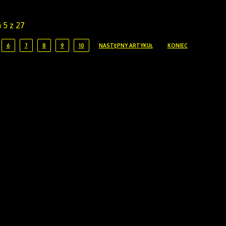
 5 z 27
6
7
8
9
10
NASTĘPNY ARTYKUŁ
KONIEC