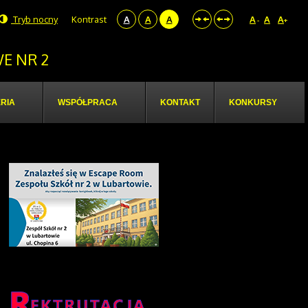
Tryb nocny
Kontrast
A
A
A
A
A
A
-
+
E NR 2
RIA
WSPÓŁPRACA
KONTAKT
KONKURSY