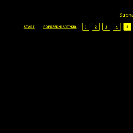
Strona
START
POPRZEDNI ARTYKUŁ
1
2
3
4
5