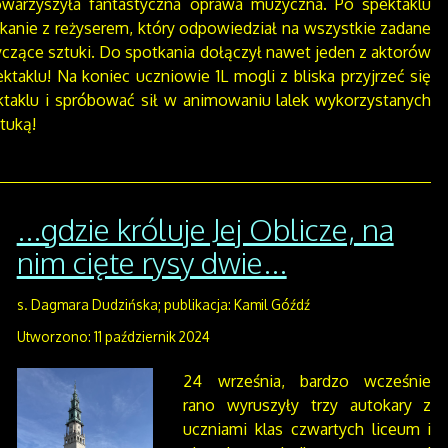
owarzyszyła fantastyczna oprawa muzyczna. Po spektaklu
kanie z reżyserem, który odpowiedział na wszystkie zadane
czące sztuki. Do spotkania dołączył nawet jeden z aktorów
ktaklu! Na koniec uczniowie 1L mogli z bliska przyjrzeć się
ektaklu i spróbować sił w animowaniu lalek wykorzystanych
tuką!
...gdzie króluje Jej Oblicze, na
nim cięte rysy dwie...
s. Dagmara Dudzińska; publikacja: Kamil Góźdź
Utworzono: 11 październik 2024
24 września, bardzo wcześnie
rano wyruszyły trzy autokary z
uczniami klas czwartych liceum i