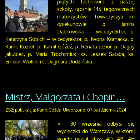
piątych technikum z naszej
szkoły, łącznie 146 tegorocznych
maturzystów. Towarzyszyli im
opiekunowie: p. Janina
Dąbkowska – wicedyrektor, p.
Katarzyna Sobich – wicedyrektor, p. Iwona Kornacka, p.
Kamil Kozioł, p. Kamil Góźdź, p. Renata Jezior, p. Dagny
Jakubiec, p. Maria Trochimiuk, ks. Leszek Sałaga, ks.
Emilian Wolski i s. Dagmara Dudzińska.
Mistrz, Małgorzata i Chopin…
ZS2; publikacja: Kamil Góźdź
Utworzono: 07 październik 2024
⭐ 30 września odbyła się
wycieczka do Warszawy, w której
wzięły udział klasy 4D, 4B, 4H