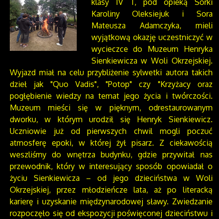
klasy IV T, pod opieką Sorki
Karoliny Oleksiejuk i Sora
Mateusza Adamczyka, mieli
wyjątkową okazję uczestniczyć w
wycieczce do Muzeum Henryka
Sienkiewicza w Woli Okrzejskiej.
Wyjazd miał na celu przybliżenie sylwetki autora takich
dzieł jak "Quo Vadis", "Potop" czy "Krzyżacy oraz
pogłębienie wiedzy na temat jego życia i twórczości.
Muzeum mieści się w pięknym, odrestaurowanym
dworku, w którym urodził się Henryk Sienkiewicz.
Uczniowie już od pierwszych chwil mogli poczuć
atmosferę epoki, w której żył pisarz. Z ciekawością
weszliśmy do wnętrza budynku, gdzie przywitał nas
przewodnik, który w interesujący sposób opowiadał o
życiu Sienkiewicza – od jego dzieciństwa w Woli
Okrzejskiej, przez młodzieńcze lata, aż po literacką
karierę i uzyskanie międzynarodowej sławy. Zwiedzanie
rozpoczęło się od ekspozycji poświęconej dzieciństwu i