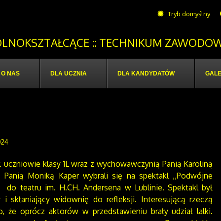
Tryb domyślny
OGÓLNOKSZTAŁCĄCE :: TECHNIKUM ZAWODOW
O NAS
DLA UCZNIA
DLA KANDYDATÓW
GALE
024
r. uczniowie klasy 1L wraz z wychowawczynią Panią Karoliną
z Panią Moniką Kaper wybrali się na spektakl ,,Podwójne
” do teatru im. H.CH. Andersena w Lublinie. Spektakl był
 i skłaniający widownię do refleksji. Interesującą rzeczą
o, że oprócz aktorów w przedstawieniu brały udział lalki.