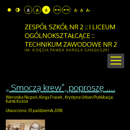
A
A
A
A
A
A
-
+
ZESPÓŁ SZKÓŁ NR 2 :: I LICEUM
OGÓLNOKSZTAŁCĄCE ::
TECHNIKUM ZAWODOWE NR 2
IM. KSIĘCIA PAWŁA KAROLA SANGUSZKI
„ Smoczą krew”, poproszę ....
Weronika Nicpoń, Kinga Frasek , Krystyna Urban/Publikacja:
Kamil Kozioł
Utworzono: 01 październik 2018