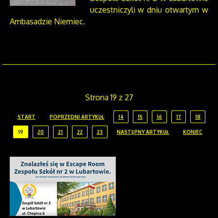
uczestniczyli w dniu otwartym w
Ambasadzie Niemiec.
Strona 19 z 27
START
POPRZEDNI ARTYKUŁ
14
15
16
17
18
19
20
21
22
23
NASTĘPNY ARTYKUŁ
KONIEC