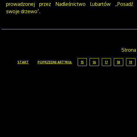
prowadzonej przez Nadleśnictwo Lubartów ,,Posadź
swoje drzewo”.
Strona
START
POPRZEDNI ARTYKUŁ
15
16
17
18
19