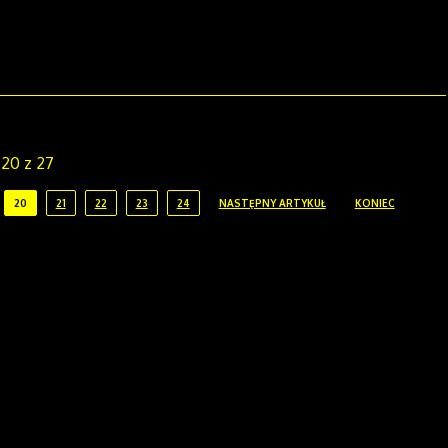
 20 z 27
20
21
22
23
24
NASTĘPNY ARTYKUŁ
KONIEC