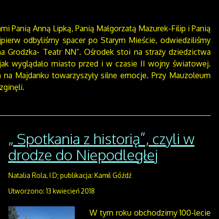
nami Panią Anną Lipką, Panią Małgorzatą Mazurek-Filip i Panią
jpierw odbyliśmy spacer po Starym Mieście, odwiedziliśmy
a Grodzka- Teatr NN”. Ośrodek stoi na straży dziedzictwa
jak wyglądało miasto przed i w czasie II wojny światowej.
 na Majdanku towarzyszyły silne emocje. Przy Mauzoleum
zginęli.
„ Spotkania z historią”, czyli w
drodze do Niepodległej
Natalia Rola, I D; publikacja: Kamil Góźdź
Utworzono: 13 kwiecień 2018
W tym roku obchodzimy 100-lecie