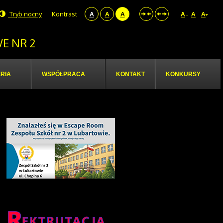
Tryb nocny
Kontrast
A
A
A
A
A
A
-
+
E NR 2
RIA
WSPÓŁPRACA
KONTAKT
KONKURSY