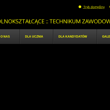
Tryb domyślny
OGÓLNOKSZTAŁCĄCE :: TECHNIKUM ZAWODOW
O NAS
DLA UCZNIA
DLA KANDYDATÓW
GALE