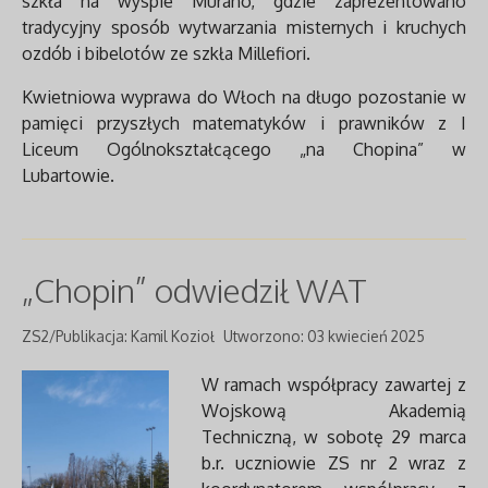
szkła na wyspie Murano, gdzie zaprezentowano
tradycyjny sposób wytwarzania misternych i kruchych
ozdób i bibelotów ze szkła Millefiori.
Kwietniowa wyprawa do Włoch na długo pozostanie w
pamięci przyszłych matematyków i prawników z I
Liceum Ogólnokształcącego „na Chopina” w
Lubartowie.
„Chopin” odwiedził WAT
ZS2/Publikacja: Kamil Kozioł
Utworzono: 03 kwiecień 2025
W ramach współpracy zawartej z
Wojskową Akademią
Techniczną, w sobotę 29 marca
b.r. uczniowie ZS nr 2 wraz z