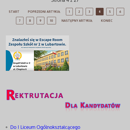
Strona 4 z 27
START
POPRZEDNI ARTYKUŁ
1
2
3
4
5
6
7
8
9
10
NASTĘPNY ARTYKUŁ
KONIEC
Do I Liceum Ogólnokształcącego