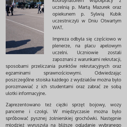
koordynatorem współpracy z
uczelnią p. Martą Mazurek oraz
opiekunem p. Sylwią Kubik
uczestniczyli w Dniu Otwartym
WAT.
Impreza odbyła się częściowo w
plenerze, na placu apelowym
uczelni. Uczniowie zostali
zapoznani z warunkami rekrutacji,
sposobami przeliczania punktów rekrutacyjnych oraz
egzaminami sprawnościowymi. Odwiedzając
poszczególne stoiska każdego z wydziałów można było
porozmawiać z ich studentami oraz zabrać ze sobą
ulotki informacyjne.
Zaprezentowano też ciężki sprzęt bojowy, wozy
pancerne i czołgi. W międzyczasie można było
spróbować pysznej żołnierskiej grochówki. Następnie
młodzież wyruszyła na bliższe oglądanie wybranego