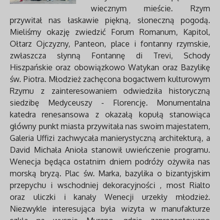
wiecznym mieście. Rzym
przywitał nas łaskawie piękną, słoneczną pogodą.
Mieliśmy okazję zwiedzić Forum Romanum, Kapitol,
Ołtarz Ojczyzny, Panteon, place i fontanny rzymskie,
zwłaszcza słynną Fontannę di Trevi, Schody
Hiszpańskie oraz obowiązkowo Watykan oraz Bazylikę
św. Piotra. Młodzież zachęcona bogactwem kulturowym
Rzymu z zainteresowaniem odwiedziła historyczną
siedzibę Medyceuszy - Florencję. Monumentalna
katedra renesansowa z okazałą kopułą stanowiąca
główny punkt miasta przywitała nas swoim majestatem,
Galeria Uffizi zachwycała manierystyczną architekturą, a
David Michała Anioła stanowił uwieńczenie programu.
Wenecja będąca ostatnim dniem podróży ożywiła nas
morską bryzą. Plac św. Marka, bazylika o bizantyjskim
przepychu i wschodniej dekoracyjności , most Rialto
oraz uliczki i kanały Wenecji urzekły młodzież.
Niezwykle interesująca była wizyta w manufakturze