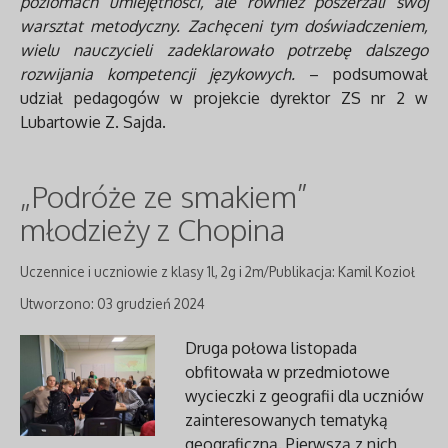
poziomach umiejętności, ale również poszerzali swój
warsztat metodyczny. Zachęceni tym doświadczeniem,
wielu nauczycieli zadeklarowało potrzebę dalszego
rozwijania kompetencji językowych.
– podsumował
udział pedagogów w projekcie dyrektor ZS nr 2 w
Lubartowie Z. Sajda.
„Podróże ze smakiem”
młodzieży z Chopina
Uczennice i uczniowie z klasy 1l, 2g i 2m/Publikacja: Kamil Kozioł
Utworzono: 03 grudzień 2024
Druga połowa listopada
obfitowała w przedmiotowe
wycieczki z geografii dla uczniów
zainteresowanych tematyką
geograficzną. Pierwszą z nich