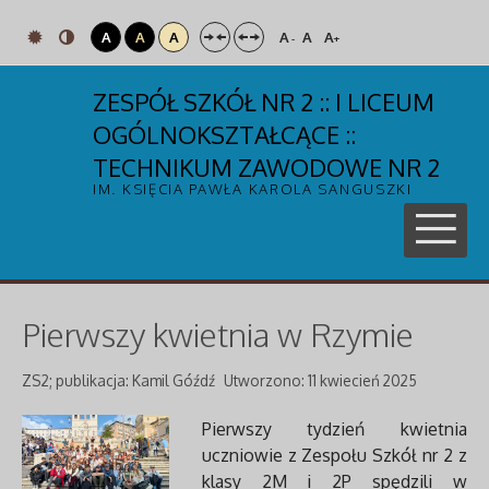
A
A
A
A
A
A
-
+
ZESPÓŁ SZKÓŁ NR 2 :: I LICEUM
OGÓLNOKSZTAŁCĄCE ::
TECHNIKUM ZAWODOWE NR 2
IM. KSIĘCIA PAWŁA KAROLA SANGUSZKI
Pierwszy kwietnia w Rzymie
ZS2; publikacja: Kamil Góźdź
Utworzono: 11 kwiecień 2025
Pierwszy tydzień kwietnia
uczniowie z Zespołu Szkół nr 2 z
klasy 2M i 2P spędzili w