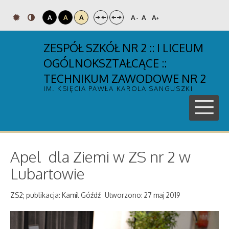
A
A
A
A
A
A
-
+
ZESPÓŁ SZKÓŁ NR 2 :: I LICEUM
OGÓLNOKSZTAŁCĄCE ::
TECHNIKUM ZAWODOWE NR 2
IM. KSIĘCIA PAWŁA KAROLA SANGUSZKI
Apel dla Ziemi w ZS nr 2 w
Lubartowie
ZS2; publikacja: Kamil Góźdź
Utworzono: 27 maj 2019