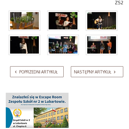
ZS2
AdmirorGallery 5.2.0
, author/s
Vasiljevski
&
Kekeljevic
.
POPRZEDNI ARTYKUŁ
NASTĘPNY ARTYKUŁ