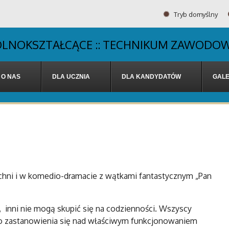
Tryb domyślny
OGÓLNOKSZTAŁCĄCE :: TECHNIKUM ZAWODOW
O NAS
DLA UCZNIA
DLA KANDYDATÓW
GALE
kuchni i w komedio-dramacie z wątkami fantastycznym „Pan
a, inni nie mogą skupić się na codzienności. Wszyscy
do zastanowienia się nad właściwym funkcjonowaniem