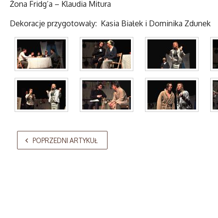
Żona Fridg’a – Klaudia Mitura
Dekoracje przygotowały: Kasia Białek i Dominika Zdunek
AdmirorGallery 5.2.0
, author/s
Vasiljevski
&
Kekeljevic
.
POPRZEDNI ARTYKUŁ