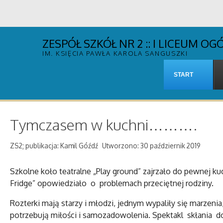
ZESPÓŁ SZKÓŁ NR 2 :: I LICEUM 
IM. KSIĘCIA PAWŁA KAROLA SANGUSZKI
START
Tymczasem w kuchni……….
ZS2; publikacja: Kamil Góźdź
Utworzono: 30 październik 2019
Szkolne koło teatralne „Play ground” zajrzało do pewnej 
Fridge” opowiedziało o problemach przeciętnej rodziny.
Rozterki mają starzy i młodzi, jednym wypaliły się marzeni
potrzebują miłości i samozadowolenia. Spektakl skłania 