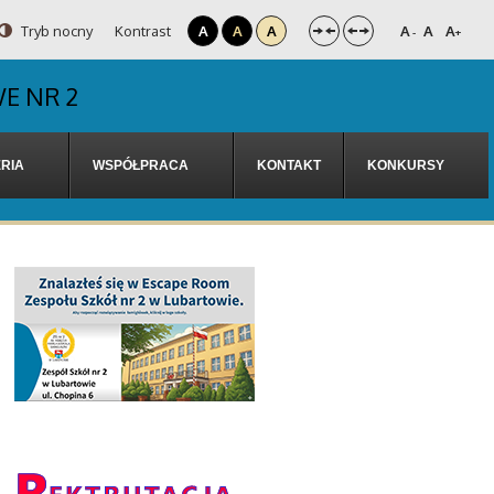
Tryb nocny
Kontrast
A
A
A
A
A
A
-
+
E NR 2
RIA
WSPÓŁPRACA
KONTAKT
KONKURSY