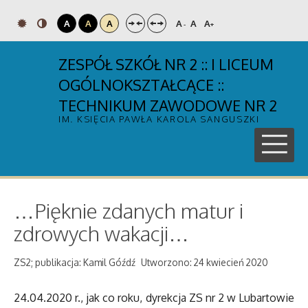
A
A
A
A
A
A
-
+
ZESPÓŁ SZKÓŁ NR 2 :: I LICEUM
OGÓLNOKSZTAŁCĄCE ::
TECHNIKUM ZAWODOWE NR 2
IM. KSIĘCIA PAWŁA KAROLA SANGUSZKI
…Pięknie zdanych matur i
zdrowych wakacji…
ZS2; publikacja: Kamil Góźdź
Utworzono: 24 kwiecień 2020
24.04.2020 r., jak co roku, dyrekcja ZS nr 2 w Lubartowie