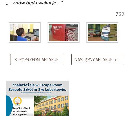
„…znów będą wakacje…”
ZS2
AdmirorGallery 5.2.0
, author/s
Vasiljevski
&
Kekeljevic
.
POPRZEDNI ARTYKUŁ
NASTĘPNY ARTYKUŁ