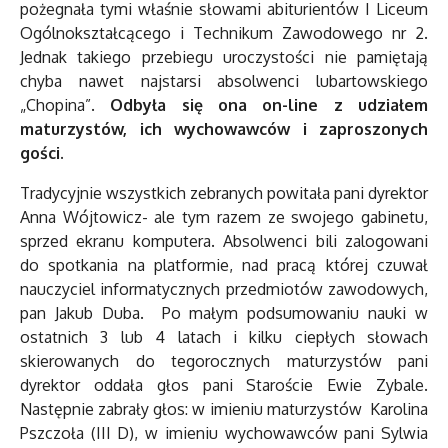
pożegnała tymi właśnie słowami abiturientów I Liceum
Ogólnokształcącego i Technikum Zawodowego nr 2.
Jednak takiego przebiegu uroczystości nie pamiętają
chyba nawet najstarsi absolwenci lubartowskiego
„Chopina”.
Odbyła się ona on-line z udziałem
maturzystów, ich wychowawców i zaproszonych
gości.
Tradycyjnie wszystkich zebranych powitała pani dyrektor
Anna Wójtowicz- ale tym razem ze swojego gabinetu,
sprzed ekranu komputera. Absolwenci bili zalogowani
do spotkania na platformie, nad pracą której czuwał
nauczyciel informatycznych przedmiotów zawodowych,
pan Jakub Duba. Po małym podsumowaniu nauki w
ostatnich 3 lub 4 latach i kilku ciepłych słowach
skierowanych do tegorocznych maturzystów pani
dyrektor oddała głos pani Staroście Ewie Zybale.
Następnie zabrały głos: w imieniu maturzystów Karolina
Pszczoła (III D), w imieniu wychowawców pani Sylwia