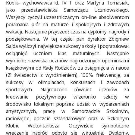
Kubik- wychowawca kl. IV T oraz Martyna Tomasiak,
jako przedstawicielka Samorządu Uczniowskiego.
Wszyscy życzyli uczestniczącym on-line absolwentom
połamania piór na maturze i spokojnych i zdrowych
wakacji. Następnie przyszedł czas na dyplomy, nagrody i
podziękowania. W tej części pan dyrektor Zbigniew
Sajda wyliczył największe sukcesy szkoły i pogratulował
osiągnięć uczniom klas maturalnych. Następnie
wymienił nazwiska uczniów nagrodzonych upominkami
książkowymi od Rady Rodziców za osiągnięcia w nauce
(21 świadectw z wyróżnieniem), 100% frekwencję, za
sukcesy w olimpiadach, konkursach i zawodach
sportowych. Nagrodzono również uczniów za
kreowanie pozytywnego wizerunku szkoły w
środowisku lokalnym poprzez udział w wydarzeniach
artystycznych, pracę w Samorządzie Szkolnym,
radiowęźle, poczcie sztandarowym oraz w Szkolnym
Klubie Wolontariusza. Oczywiście symboliczne
wręczenie nagród odbyło się wirtualnie. Dyplomy,