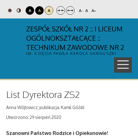
A
A
A
A
A
A
-
+
ZESPÓŁ SZKÓŁ NR 2 :: I LICEUM
OGÓLNOKSZTAŁCĄCE ::
TECHNIKUM ZAWODOWE NR 2
IM. KSIĘCIA PAWŁA KAROLA SANGUSZKI
List Dyrektora ZS2
Anna Wójtowicz; publikacja: Kamil Góźdź
Utworzono: 29 sierpień 2020
Szanowni Państwo Rodzice i Opiekunowie!