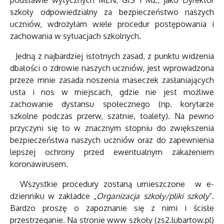
podstawie wytycznych MEN, GIS i MZ, jako Dyrektor
szkoły odpowiedzialny za bezpieczeństwo naszych
uczniów, wdrożyłam wiele procedur postępowania i
zachowania w sytuacjach szkolnych.
Jedną z najbardziej istotnych zasad, z punktu widzenia
dbałości o zdrowie naszych uczniów, jest wprowadzona
przeze mnie zasada noszenia maseczek zasłaniających
usta i nos w miejscach, gdzie nie jest możliwe
zachowanie dystansu społecznego (np. korytarze
szkolne podczas przerw, szatnie, toalety). Na pewno
przyczyni się to w znacznym stopniu do zwiększenia
bezpieczeństwa naszych uczniów oraz do zapewnienia
lepszej ochrony przed ewentualnym zakażeniem
koronawirusem.
Wszystkie procedury zostaną umieszczone w e-
dzienniku w zakładce „
Organizacja szkoły/pliki szkoły
”.
Bardzo proszę o zapoznanie się z nimi i ścisłe
przestrzeganie. Na stronie www szkoły (zs2.lubartow.pl)