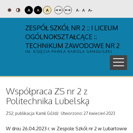
A
A
A
A
A
A
-
+
ZESPÓŁ SZKÓŁ NR 2 :: I LICEUM
OGÓLNOKSZTAŁCĄCE ::
TECHNIKUM ZAWODOWE NR 2
IM. KSIĘCIA PAWŁA KAROLA SANGUSZKI
Współpraca ZS nr 2 z
Politechnika Lubelską
ZS2; publikacja: Kamil Góźdź
Utworzono: 27 kwiecień 2023
W dniu 26.04.2023 r. w Zespole Szkół nr 2 w Lubartowie