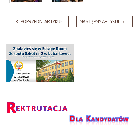
AdmirorGallery 5.2.0
, author/s
Vasiljevski
&
Kekeljevic
.
POPRZEDNI ARTYKUŁ
NASTĘPNY ARTYKUŁ