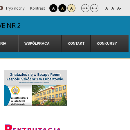
Tryb nocny
Kontrast
A
A
A
A
A
A
-
+
E NR 2
RIA
WSPÓŁPRACA
KONTAKT
KONKURSY