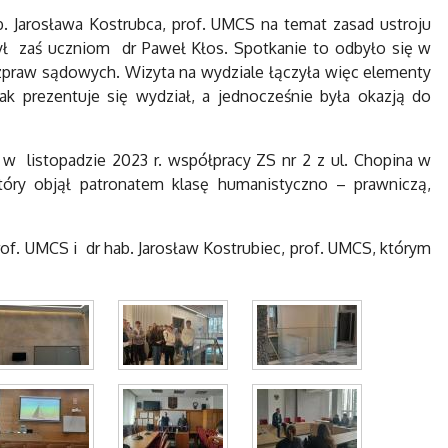
. Jarosława Kostrubca, prof. UMCS na temat zasad ustroju
żył zaś uczniom dr Paweł Kłos. Spotkanie to odbyło się w
ozpraw sądowych. Wizyta na wydziale łączyła więc elementy
k prezentuje się wydział, a jednocześnie była okazją do
w listopadzie 2023 r. współpracy ZS nr 2 z ul. Chopina w
tóry objął patronatem klasę humanistyczno – prawniczą,
rof. UMCS i dr hab. Jarosław Kostrubiec, prof. UMCS, którym