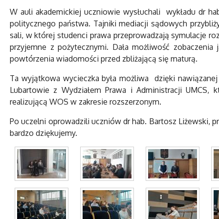
W auli akademickiej uczniowie wysłuchali wykładu dr hab
politycznego państwa. Tajniki mediacji sądowych przybli
sali, w której studenci prawa przeprowadzają symulacje r
przyjemne z pożytecznymi. Dała możliwość zobaczenia ja
powtórzenia wiadomości przed zbliżającą się maturą.
Ta wyjątkowa wycieczka była możliwa dzięki nawiązanej 
Lubartowie z Wydziałem Prawa i Administracji UMCS, k
realizującą WOS w zakresie rozszerzonym.
Po uczelni oprowadzili uczniów dr hab. Bartosz Liżewski, p
bardzo dziękujemy.