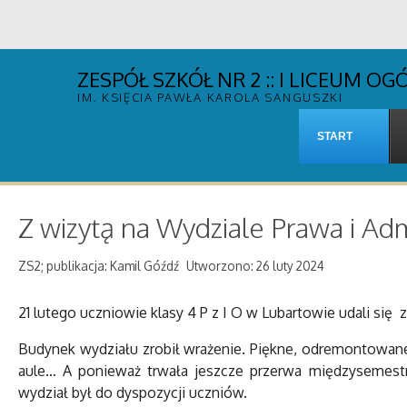
ZESPÓŁ SZKÓŁ NR 2 :: I LICEUM 
IM. KSIĘCIA PAWŁA KAROLA SANGUSZKI
START
Z wizytą na Wydziale Prawa i Ad
ZS2; publikacja: Kamil Góźdź
Utworzono: 26 luty 2024
21 lutego uczniowie klasy 4 P z I O w Lubartowie udali się 
Budynek wydziału zrobił wrażenie. Piękne, odremontowane
aule… A ponieważ trwała jeszcze przerwa międzysemestr
wydział był do dyspozycji uczniów.