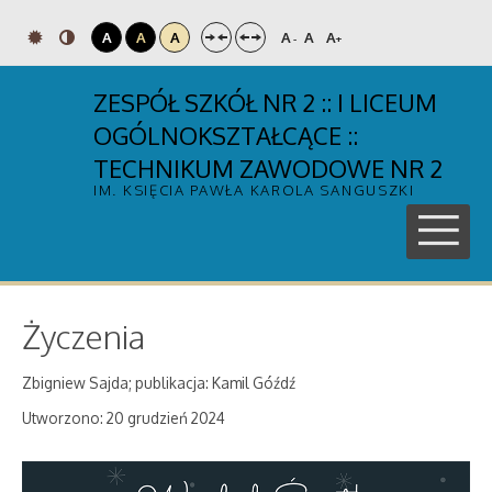
A
A
A
A
A
A
-
+
ZESPÓŁ SZKÓŁ NR 2 :: I LICEUM
OGÓLNOKSZTAŁCĄCE ::
TECHNIKUM ZAWODOWE NR 2
IM. KSIĘCIA PAWŁA KAROLA SANGUSZKI
Życzenia
Zbigniew Sajda; publikacja: Kamil Góźdź
Utworzono: 20 grudzień 2024