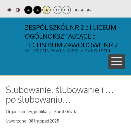
A
A
A
A
A
A
-
+
ZESPÓŁ SZKÓŁ NR 2 :: I LICEUM
OGÓLNOKSZTAŁCĄCE ::
TECHNIKUM ZAWODOWE NR 2
IM. KSIĘCIA PAWŁA KAROLA SANGUSZKI
Ślubowanie, ślubowanie i …
po ślubowaniu…
Organizatorzy; publikacja: Kamil Góźdź
Utworzono: 08 listopad 2025