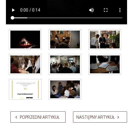
AdmirorGallery 5.2.0
, author/s
Vasiljevski
&
Kekeljevic
.
POPRZEDNI ARTYKUŁ
NASTĘPNY ARTYKUŁ