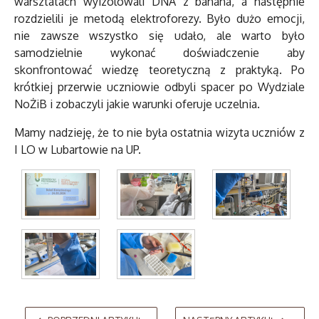
warsztatach wyizolowali DNA z banana, a następnie
rozdzielili je metodą elektroforezy. Było dużo emocji,
nie zawsze wszystko się udało, ale warto było
samodzielnie wykonać doświadczenie aby
skonfrontować wiedzę teoretyczną z praktyką. Po
krótkiej przerwie uczniowie odbyli spacer po Wydziale
NoŻiB i zobaczyli jakie warunki oferuje uczelnia.
Mamy nadzieję, że to nie była ostatnia wizyta uczniów z
I LO w Lubartowie na UP.
AdmirorGallery 5.2.0
, author/s
Vasiljevski
&
Kekeljevic
.