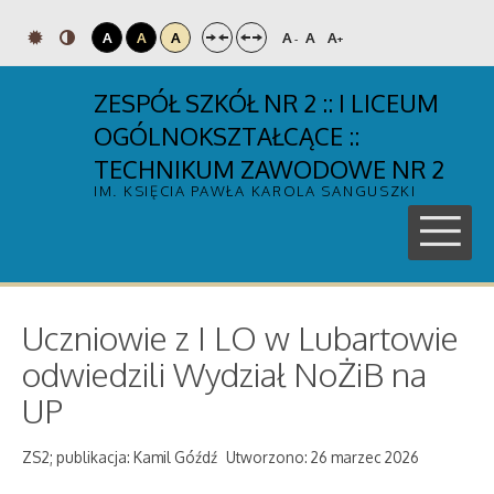
A
A
A
A
A
A
-
+
ZESPÓŁ SZKÓŁ NR 2 :: I LICEUM
OGÓLNOKSZTAŁCĄCE ::
TECHNIKUM ZAWODOWE NR 2
IM. KSIĘCIA PAWŁA KAROLA SANGUSZKI
Uczniowie z I LO w Lubartowie
odwiedzili Wydział NoŻiB na
UP
ZS2; publikacja: Kamil Góźdź
Utworzono: 26 marzec 2026