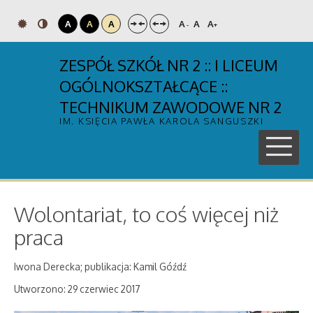
A
A
A
A
A
A
-
+
ZESPÓŁ SZKÓŁ NR 2 :: I LICEUM
OGÓLNOKSZTAŁCĄCE ::
TECHNIKUM ZAWODOWE NR 2
IM. KSIĘCIA PAWŁA KAROLA SANGUSZKI
Wolontariat, to coś więcej niż
praca
Iwona Derecka; publikacja: Kamil Góźdź
Utworzono: 29 czerwiec 2017