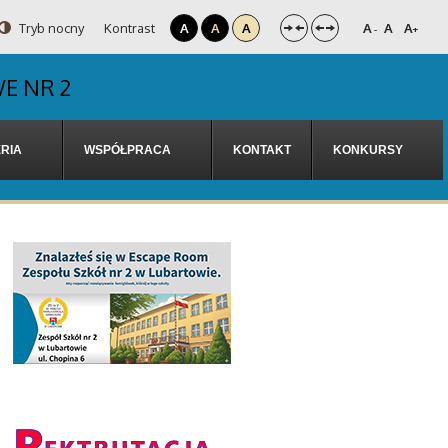
Tryb nocny
Kontrast
A
A
A
A
A
A
-
+
E NR 2
RIA
WSPÓŁPRACA
KONTAKT
KONKURSY