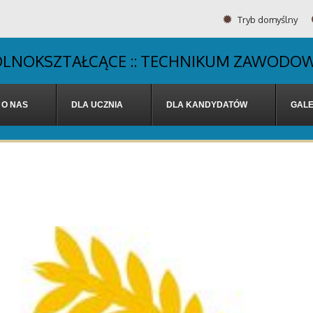
Tryb domyślny
OGÓLNOKSZTAŁCĄCE :: TECHNIKUM ZAWODOW
O NAS
DLA UCZNIA
DLA KANDYDATÓW
GALE