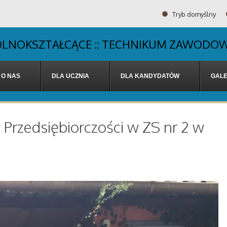
Tryb domyślny
OGÓLNOKSZTAŁCĄCE :: TECHNIKUM ZAWODOW
O NAS
DLA UCZNIA
DLA KANDYDATÓW
GALE
Przedsiębiorczości w ZS nr 2 w