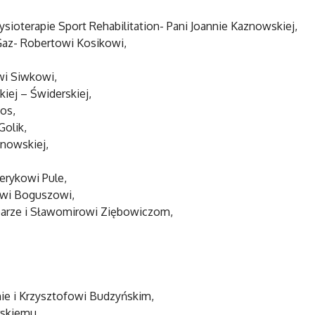
ysioterapie Sport Rehabilitation- Pani Joannie Kaznowskiej,
 Gaz- Robertowi Kosikowi,
wi Siwkowi,
ej – Świderskiej,
os,
Golik,
nowskiej,
erykowi Pule,
owi Boguszowi,
barze i Sławomirowi Ziębowiczom,
e i Krzysztofowi Budzyńskim,
skiemu,