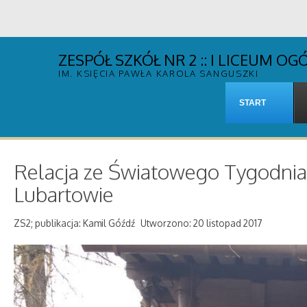
ZESPÓŁ SZKÓŁ NR 2 :: I LICEUM 
IM. KSIĘCIA PAWŁA KAROLA SANGUSZKI
START
Relacja ze Światowego Tygodnia 
Lubartowie
ZS2; publikacja: Kamil Góźdź
Utworzono: 20 listopad 2017