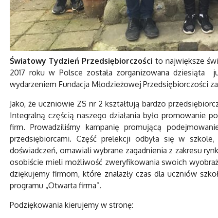
Światowy Tydzień Przedsiębiorczości
to największe świ
2017 roku w Polsce została zorganizowana dziesiąta 
wydarzeniem Fundacja Młodzieżowej Przedsiębiorczości zap
Jako, że uczniowie ZS nr 2 kształtują bardzo przedsiębiorc
Integralną częścią naszego działania było promowanie pos
firm. Prowadziliśmy kampanię promującą podejmowanie
przedsiębiorcami. Część prelekcji odbyła się w szkole
doświadczeń, omawiali wybrane zagadnienia z zakresu rynk
osobiście mieli możliwość zweryfikowania swoich wyobra
dziękujemy firmom, które znalazły czas dla uczniów szkoł
programu „Otwarta firma”.
Podziękowania kierujemy w stronę: