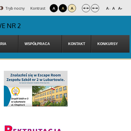
Tryb nocny
Kontrast
A
A
A
A
A
A
-
+
E NR 2
RIA
WSPÓŁPRACA
KONTAKT
KONKURSY