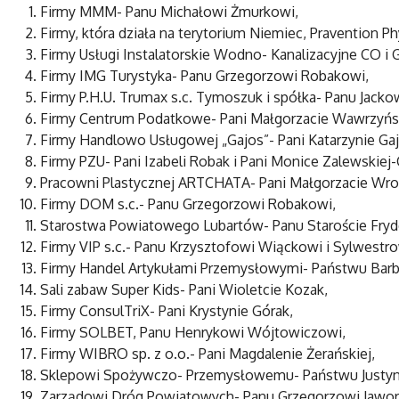
Firmy MMM- Panu Michałowi Żmurkowi,
Firmy, która działa na terytorium Niemiec, Pravention Ph
Firmy Usługi Instalatorskie Wodno- Kanalizacyjne CO i
Firmy IMG Turystyka- Panu Grzegorzowi Robakowi,
Firmy P.H.U. Trumax s.c. Tymoszuk i spółka- Panu Jacko
Firmy Centrum Podatkowe- Pani Małgorzacie Wawrzyński
Firmy Handlowo Usługowej „Gajos”- Pani Katarzynie Gaj
Firmy PZU- Pani Izabeli Robak i Pani Monice Zalewskiej-
Pracowni Plastycznej ARTCHATA- Pani Małgorzacie Wro
Firmy DOM s.c.- Panu Grzegorzowi Robakowi,
Starostwa Powiatowego Lubartów- Panu Staroście Fryd
Firmy VIP s.c.- Panu Krzysztofowi Wiąckowi i Sylwestr
Firmy Handel Artykułami Przemysłowymi- Państwu Bar
Sali zabaw Super Kids- Pani Wioletcie Kozak,
Firmy ConsulTriX- Pani Krystynie Górak,
Firmy SOLBET, Panu Henrykowi Wójtowiczowi,
Firmy WIBRO sp. z o.o.- Pani Magdalenie Żerańskiej,
Sklepowi Spożywczo- Przemysłowemu- Państwu Justyni
Zarządowi Dróg Powiatowych- Panu Grzegorzowi Jawor