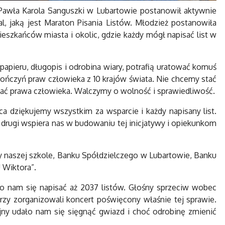
 Pawła Karola Sanguszki w Lubartowie postanowił aktywnie
al, jaką jest Maraton Pisania Listów. Młodzież postanowiła
eszkańców miasta i okolic, gdzie każdy mógł napisać list w
papieru, długopis i odrobina wiary, potrafią uratować komuś
rończyń praw człowieka z 10 krajów świata. Nie chcemy stać
ać prawa człowieka. Walczymy o wolność i sprawiedliwość.
a dziękujemy wszystkim za wsparcie i każdy napisany list.
z drugi wspiera nas w budowaniu tej inicjatywy i opiekunkom
y naszej szkole, Banku Spółdzielczego w Lubartowie, Banku
 Wiktora”.
o nam się napisać aż 2037 listów. Głośny sprzeciw wobec
órzy zorganizowali koncert poświęcony właśnie tej sprawie.
ejny udało nam się sięgnąć gwiazd i choć odrobinę zmienić