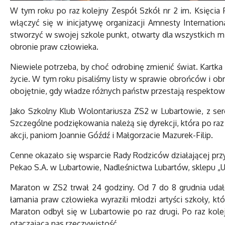
W tym roku po raz kolejny Zespół Szkół nr 2 im. Księcia
włączyć się w inicjatywę organizacji Amnesty Internation
stworzyć w swojej szkole punkt, otwarty dla wszystkich mi
obronie praw człowieka.
Niewiele potrzeba, by choć odrobinę zmienić świat. Kartka 
życie. W tym roku pisaliśmy listy w sprawie obrońców i ob
obojętnie, gdy władze różnych państw przestają respektow
Jako Szkolny Klub Wolontariusza ZS2 w Lubartowie, z serc
Szczególne podziękowania należą się dyrekcji, która po ra
akcji, paniom Joannie Góźdź i Małgorzacie Mazurek-Filip.
Cenne okazało się wsparcie Rady Rodziców działającej prz
Pekao S.A. w Lubartowie, Nadleśnictwa Lubartów, sklepu „U
Maraton w ZS2 trwał 24 godziny. Od 7 do 8 grudnia udał
łamania praw człowieka wyrazili młodzi artyści szkoły, kt
Maraton odbył się w Lubartowie po raz drugi. Po raz kol
otaczającą nas rzeczywistość.