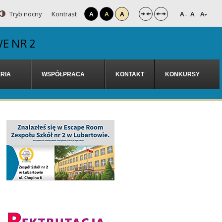
Tryb nocny
Kontrast
A
A
A
A
A
A
-
+
E NR 2
RIA
WSPÓŁPRACA
KONTAKT
KONKURSY