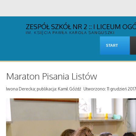
ZESPÓŁ SZKÓŁ NR 2 :: I LICEUM 
IM. KSIĘCIA PAWŁA KAROLA SANGUSZKI
START
Maraton Pisania Listów
Iwona Derecka; publikacja: Kamil Góźdź
Utworzono: 11 grudzień 201