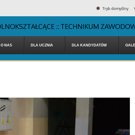
Tryb domyślny
OGÓLNOKSZTAŁCĄCE :: TECHNIKUM ZAWODOW
O NAS
DLA UCZNIA
DLA KANDYDATÓW
GALE
7