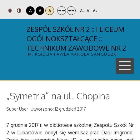
A
A
A
A
A
A
-
+
ZESPÓŁ SZKÓŁ NR 2 :: I LICEUM
OGÓLNOKSZTAŁCĄCE ::
TECHNIKUM ZAWODOWE NR 2
IM. KSIĘCIA PAWŁA KAROLA SANGUSZKI
„Symetria” na ul. Chopina
Super User
Utworzono: 12 grudzień 2017
7 grudnia 2017 r. w bibliotece szkolnej Zespołu Szkół Nr
2 w Lubartowie odbył się wernisaż prac Darii Imgrond.