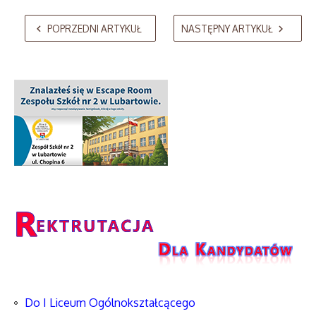
AdmirorGallery 5.2.0
, author/s
Vasiljevski
&
Kekeljevic
.
POPRZEDNI ARTYKUŁ
NASTĘPNY ARTYKUŁ
Do I Liceum Ogólnokształcącego