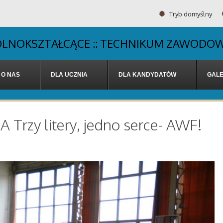
Tryb domyślny
OGÓLNOKSZTAŁCĄCE :: TECHNIKUM ZAWODOW
O NAS
DLA UCZNIA
DLA KANDYDATÓW
GALE
y litery, jedno serce- AWF!