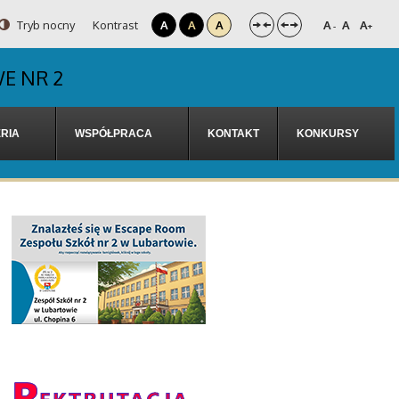
Tryb nocny
Kontrast
A
A
A
A
A
A
-
+
E NR 2
RIA
WSPÓŁPRACA
KONTAKT
KONKURSY