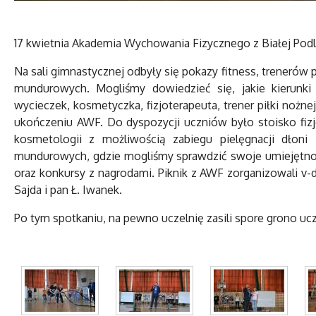
17 kwietnia Akademia Wychowania Fizycznego z Białej Podl
Na sali gimnastycznej odbyły się pokazy fitness, treneró
mundurowych. Mogliśmy dowiedzieć się, jakie kierunki i 
wycieczek, kosmetyczka, fizjoterapeuta, trener piłki noż
ukończeniu AWF. Do dyspozycji uczniów było stoisko fiz
kosmetologii z możliwością zabiegu pielęgnacji dłoni
mundurowych, gdzie mogliśmy sprawdzić swoje umiejętnoś
oraz konkursy z nagrodami. Piknik z AWF zorganizowali v-dy
Sajda i pan Ł. Iwanek.
Po tym spotkaniu, na pewno uczelnię zasili spore grono uc