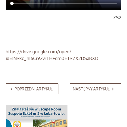
ZS2
https://drive.google.com/open?
id=1NRkc_hI6Cr92vrTHFem0ETRZX2DSaRXD
POPRZEDNI ARTYKUŁ
NASTĘPNY ARTYKUŁ