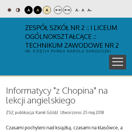
A
A
A
A
A
A
-
+
ZESPÓŁ SZKÓŁ NR 2 :: I LICEUM
OGÓLNOKSZTAŁCĄCE ::
TECHNIKUM ZAWODOWE NR 2
IM. KSIĘCIA PAWŁA KAROLA SANGUSZKI
Informatycy "z Chopina" na
lekcji angielskiego
ZS2; publikacja: Kamil Góźdź
Utworzono: 25 maj 2018
Czasami pochyleni nad książką, czasami na klasówce, a