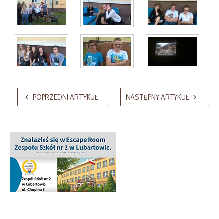
AdmirorGallery 5.2.0
, author/s
Vasiljevski
&
Kekeljevic
.
POPRZEDNI ARTYKUŁ
NASTĘPNY ARTYKUŁ