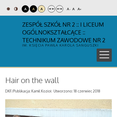
A
A
A
A
A
A
-
+
ZESPÓŁ SZKÓŁ NR 2 :: I LICEUM
OGÓLNOKSZTAŁCĄCE ::
TECHNIKUM ZAWODOWE NR 2
IM. KSIĘCIA PAWŁA KAROLA SANGUSZKI
Hair on the wall
DKF/Publikacja: Kamil Kozioł
Utworzono: 18 czerwiec 2018