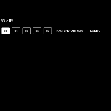
83 z 119
83
84
85
86
87
NASTĘPNY ARTYKUŁ
KONIEC