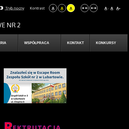
Tryb nocny
Kontrast
A
A
A
A
A
A
-
+
E NR 2
RIA
WSPÓŁPRACA
KONTAKT
KONKURSY