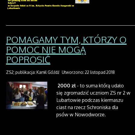
POMAGAMY TYM, KTÓRZY O
POMOC NIE MOGĄ
POPROSIĆ
ZS2; publikacja: Kamil Góźdź
Utworzono: 22 listopad 2018
2000 zł
- to suma którą udało
się zgromadzić uczniom ZS nr 2 w
Lubartowie podczas kiermaszu
ciast na rzecz Schroniska dla
psów w Nowodworze.