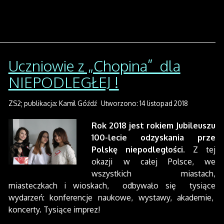
Uczniowie z „Chopina” dla
NIEPODLEGŁEJ !
ZS2; publikacja: Kamil Góźdź
Utworzono: 14 listopad 2018
Rok 2018 jest rokiem Jubileuszu
100-lecie odzyskania prze
Polskę niepodległości.
Z tej
okazji w całej Polsce, we
wszystkich miastach,
miasteczkach i wioskach, odbywało się tysiące
wydarzeń: konferencje naukowe, wystawy, akademie,
koncerty. Tysiące imprez!