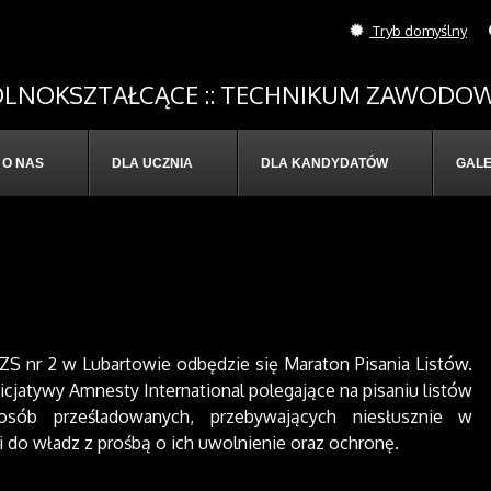
Tryb domyślny
OGÓLNOKSZTAŁCĄCE :: TECHNIKUM ZAWODOW
O NAS
DLA UCZNIA
DLA KANDYDATÓW
GALE
 ZS nr 2 w Lubartowie odbędzie się Maraton Pisania Listów.
icjatywy Amnesty International polegające na pisaniu listów
sób prześladowanych, przebywających niesłusznie w
 i do władz z prośbą o ich uwolnienie oraz ochronę.