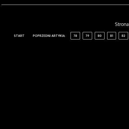
Strona 
START
POPRZEDNI ARTYKUŁ
78
79
80
81
82