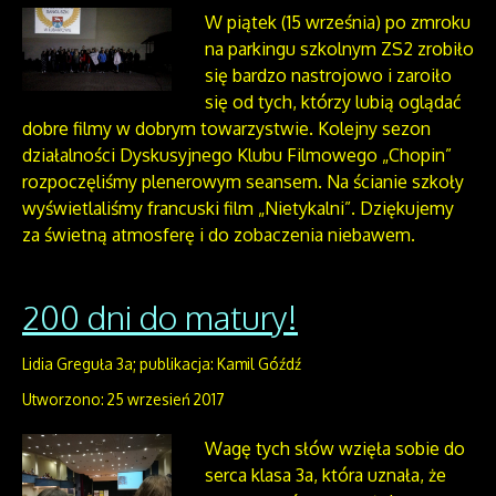
W piątek (15 września) po zmroku
na parkingu szkolnym ZS2 zrobiło
się bardzo nastrojowo i zaroiło
się od tych, którzy lubią oglądać
dobre filmy w dobrym towarzystwie. Kolejny sezon
działalności Dyskusyjnego Klubu Filmowego „Chopin”
rozpoczęliśmy plenerowym seansem. Na ścianie szkoły
wyświetlaliśmy francuski film „Nietykalni”. Dziękujemy
za świetną atmosferę i do zobaczenia niebawem.
200 dni do matury!
Lidia Greguła 3a; publikacja: Kamil Góźdź
Utworzono: 25 wrzesień 2017
Wagę tych słów wzięła sobie do
serca klasa 3a, która uznała, że