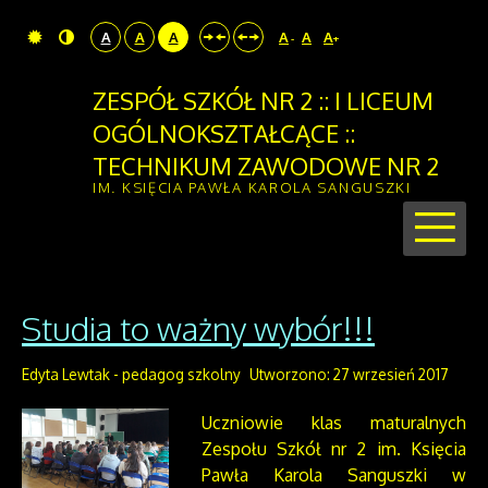
A
A
A
A
A
A
-
+
ZESPÓŁ SZKÓŁ NR 2 :: I LICEUM
OGÓLNOKSZTAŁCĄCE ::
TECHNIKUM ZAWODOWE NR 2
IM. KSIĘCIA PAWŁA KAROLA SANGUSZKI
Studia to ważny wybór!!!
Edyta Lewtak - pedagog szkolny
Utworzono: 27 wrzesień 2017
Uczniowie klas maturalnych
Zespołu Szkół nr 2 im. Księcia
Pawła Karola Sanguszki w