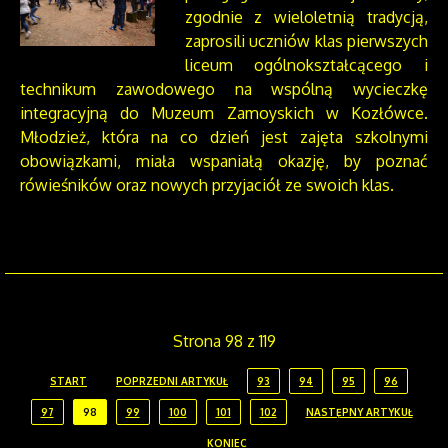
zgodnie z wieloletnią tradycją,
zaprosili uczniów klas pierwszych
liceum ogólnokształcącego i
technikum zawodowego na wspólną wycieczkę
integracyjną do Muzeum Zamoyskich w Kozłówce.
Młodzież, która na co dzień jest zajęta szkolnymi
obowiązkami, miała wspaniałą okazję, by poznać
rówieśników oraz nowych przyjaciół ze swoich klas.
Strona 98 z 119
START
POPRZEDNI ARTYKUŁ
93
94
95
96
97
98
99
100
101
102
NASTĘPNY ARTYKUŁ
KONIEC