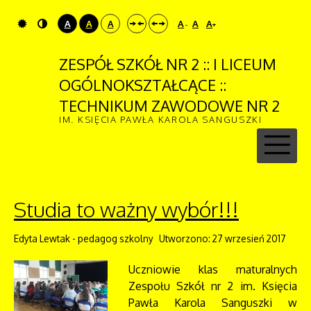
A
A
A
A
A
A
-
+
ZESPÓŁ SZKÓŁ NR 2 :: I LICEUM
OGÓLNOKSZTAŁCĄCE ::
TECHNIKUM ZAWODOWE NR 2
IM. KSIĘCIA PAWŁA KAROLA SANGUSZKI
Studia to ważny wybór!!!
Edyta Lewtak - pedagog szkolny
Utworzono: 27 wrzesień 2017
Uczniowie klas maturalnych
Zespołu Szkół nr 2 im. Księcia
Pawła Karola Sanguszki w