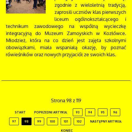
zgodnie z wieloletnią tradycją,
zaprosili uczniów klas pierwszych
liceum ogólnokształcącego i
technikum zawodowego na wspólną wycieczkę
integracyjną do Muzeum Zamoyskich w Kozłówce.
Młodzież, która na co dzień jest zajęta szkolnymi
obowiązkami, miała wspaniałą okazję, by poznać
rówieśników oraz nowych przyjaciół ze swoich klas.
Strona 98 z 119
START
POPRZEDNI ARTYKUŁ
93
94
95
96
97
98
99
100
101
102
NASTĘPNY ARTYKUŁ
KONIEC