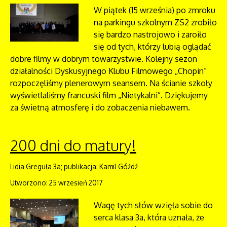
W piątek (15 września) po zmroku
na parkingu szkolnym ZS2 zrobiło
się bardzo nastrojowo i zaroiło
się od tych, którzy lubią oglądać
dobre filmy w dobrym towarzystwie. Kolejny sezon
działalności Dyskusyjnego Klubu Filmowego „Chopin”
rozpoczęliśmy plenerowym seansem. Na ścianie szkoły
wyświetlaliśmy francuski film „Nietykalni”. Dziękujemy
za świetną atmosferę i do zobaczenia niebawem.
200 dni do matury!
Lidia Greguła 3a; publikacja: Kamil Góźdź
Utworzono: 25 wrzesień 2017
Wagę tych słów wzięła sobie do
serca klasa 3a, która uznała, że