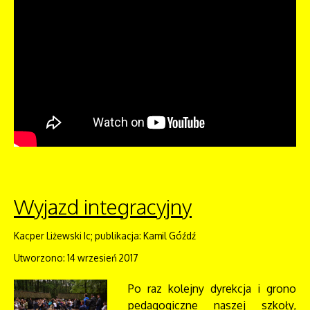
Wyjazd integracyjny
Kacper Liżewski Ic; publikacja: Kamil Góźdź
Utworzono: 14 wrzesień 2017
Po raz kolejny dyrekcja i grono
pedagogiczne naszej szkoły,