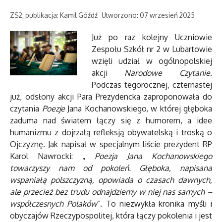
ZS2; publikacja: Kamil Góźdź
Utworzono: 07 wrzesień 2025
Już po raz kolejny Uczniowie
Zespołu Szkół nr 2 w Lubartowie
wzięli udział w ogólnopolskiej
akcji
Narodowe Czytanie
.
Podczas tegorocznej, czternastej
już, odsłony akcji Para Prezydencka zaproponowała do
czytania
Poezje
Jana Kochanowskiego, w której głęboka
zaduma nad światem łączy się z humorem, a idee
humanizmu z dojrzałą refleksją obywatelską i troską o
Ojczyznę. Jak napisał w specjalnym liście prezydent RP
Karol Nawrocki: „
Poezja Jana Kochanowskiego
towarzyszy nam od pokoleń. Głęboka, napisana
wspaniałą polszczyzną, opowiada o czasach dawnych,
ale przecież bez trudu odnajdziemy w niej nas samych –
współczesnych Polaków
”. To niezwykła kronika myśli i
obyczajów Rzeczypospolitej, która łączy pokolenia i jest