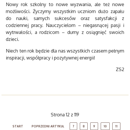
Nowy rok szkolny to nowe wyzwania, ale też nowe
możliwości. Życzymy wszystkim uczniom dużo zapału
do nauki, samych sukcesów oraz satysfakcji z
codziennej pracy. Nauczycielom – niegasnącej pasji i
wytrwałości, a rodzicom – dumy z osiągnięć swoich
dzieci.
Niech ten rok będzie dla nas wszystkich czasem pełnym
inspiracji, współpracy i pozytywnej energii!
ZS2
Strona 12 z 119
START
POPRZEDNI ARTYKUŁ
7
8
9
10
11