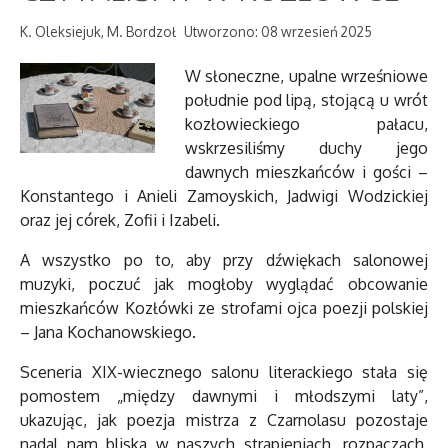
K. Oleksiejuk, M. Bordzoł
Utworzono: 08 wrzesień 2025
W słoneczne, upalne wrześniowe
południe pod lipą, stojącą u wrót
kozłowieckiego pałacu,
wskrzesiliśmy duchy jego
dawnych mieszkańców i gości –
Konstantego i Anieli Zamoyskich, Jadwigi Wodzickiej
oraz jej córek, Zofii i Izabeli.
A wszystko po to, aby przy dźwiękach salonowej
muzyki, poczuć jak mogłoby wyglądać obcowanie
mieszkańców Kozłówki ze strofami ojca poezji polskiej
– Jana Kochanowskiego.
Sceneria XIX-wiecznego salonu literackiego stała się
pomostem „między dawnymi i młodszymi laty”,
ukazując, jak poezja mistrza z Czarnolasu pozostaje
nadal nam bliska w naszych strapieniach, rozpaczach,