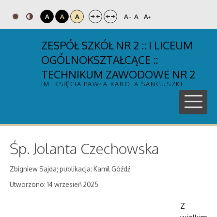
A
A
A
A
A
A
-
+
ZESPÓŁ SZKÓŁ NR 2 :: I LICEUM
OGÓLNOKSZTAŁCĄCE ::
TECHNIKUM ZAWODOWE NR 2
IM. KSIĘCIA PAWŁA KAROLA SANGUSZKI
Śp. Jolanta Czechowska
Zbigniew Sajda; publikacja: Kamil Góźdź
Utworzono: 14 wrzesień 2025
Z