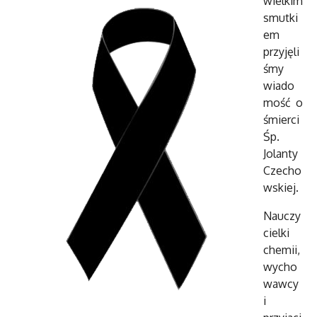
wielkim
smutki
em
przyjęli
śmy
wiado
mość o
śmierci
Śp.
Jolanty
Czecho
wskiej.
Nauczy
cielki
chemii,
wycho
wawcy
i