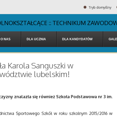
Tryb domyślny
OGÓLNOKSZTAŁCĄCE :: TECHNIKUM ZAWODOW
O NAS
DLA UCZNIA
DLA KANDYDATÓW
GALE
wła Karola Sanguszki w
ewództwie lubelskim!
zyzny znalazła się również Szkoła Podstawowa nr 3 im.
nictwa Sportowego Szkół w roku szkolnym 2015/2016 w