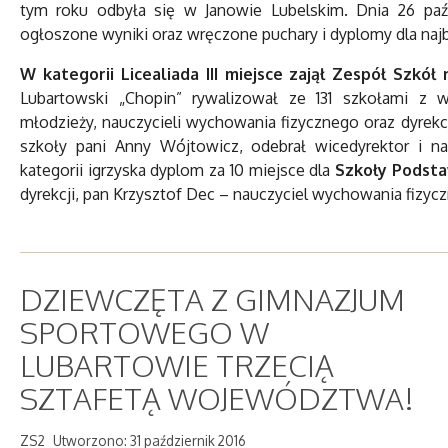
tym roku odbyła się w Janowie Lubelskim. Dnia 26 paźd
ogłoszone wyniki oraz wręczone puchary i dyplomy dla na
W kategorii Licealiada III miejsce zajął Zespół Szkół
Lubartowski „Chopin” rywalizował ze 131 szkołami z w
młodzieży, nauczycieli wychowania fizycznego oraz dyrekc
szkoły pani Anny Wójtowicz, odebrał wicedyrektor i n
kategorii igrzyska dyplom za 10 miejsce dla
Szkoły Podsta
dyrekcji, pan Krzysztof Dec – nauczyciel wychowania fizyc
DZIEWCZĘTA Z GIMNAZJUM
SPORTOWEGO W
LUBARTOWIE TRZECIĄ
SZTAFETĄ WOJEWÓDZTWA!
ZS2
Utworzono: 31 październik 2016