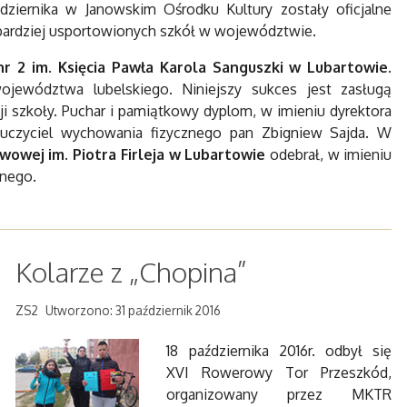
ziernika w Janowskim Ośrodku Kultury zostały oficjalne
jbardziej usportowionych szkół w województwie.
 nr 2 im. Księcia Pawła Karola Sanguszki w Lubartowie
.
ojewództwa lubelskiego. Niniejszy sukces jest zasługą
ji szkoły. Puchar i pamiątkowy dyplom, w imieniu dyrektora
auczyciel wychowania fizycznego pan Zbigniew Sajda. W
wowej im. Piotra Firleja w Lubartowie
odebrał, w imieniu
znego.
Kolarze z „Chopina”
ZS2
Utworzono: 31 październik 2016
18 października 2016r. odbył się
XVI Rowerowy Tor Przeszkód,
organizowany przez MKTR