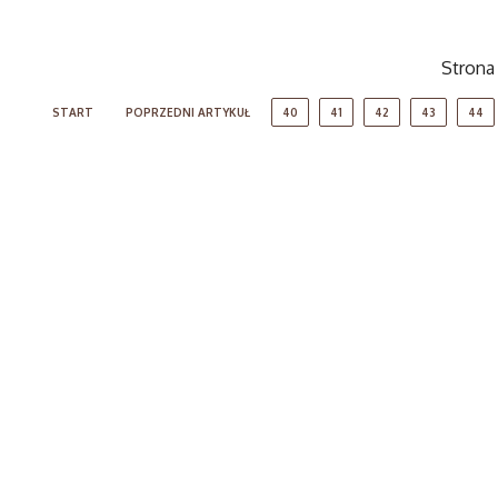
Strona
START
POPRZEDNI ARTYKUŁ
40
41
42
43
44