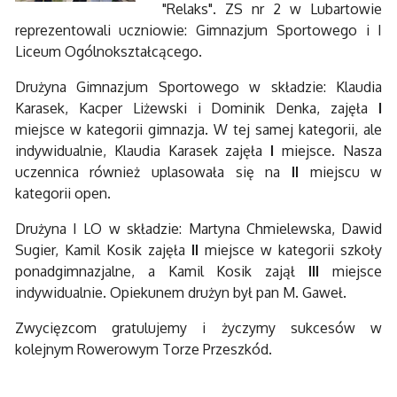
"Relaks". ZS nr 2 w Lubartowie
reprezentowali uczniowie: Gimnazjum Sportowego i I
Liceum Ogólnokształcącego.
Drużyna Gimnazjum Sportowego w składzie: Klaudia
Karasek, Kacper Liżewski i Dominik Denka, zajęła
I
miejsce w kategorii gimnazja. W tej samej kategorii, ale
indywidualnie, Klaudia Karasek zajęła
I
miejsce. Nasza
uczennica również uplasowała się na
II
miejscu w
kategorii open.
Drużyna I LO w składzie: Martyna Chmielewska, Dawid
Sugier, Kamil Kosik zajęła
II
miejsce w kategorii szkoły
ponadgimnazjalne, a Kamil Kosik zajął
III
miejsce
indywidualnie. Opiekunem drużyn był pan M. Gaweł.
Zwycięzcom gratulujemy i życzymy sukcesów w
kolejnym Rowerowym Torze Przeszkód.