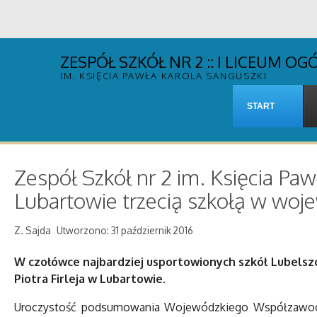
ZESPÓŁ SZKÓŁ NR 2 :: I LICEUM 
IM. KSIĘCIA PAWŁA KAROLA SANGUSZKI
START
Zespół Szkół nr 2 im. Księcia Pa
Lubartowie trzecią szkołą w woj
Z. Sajda
Utworzono: 31 październik 2016
W czołówce najbardziej usportowionych szkół Lubelszc
Piotra Firleja w Lubartowie.
Uroczystość podsumowania Wojewódzkiego Współzawod