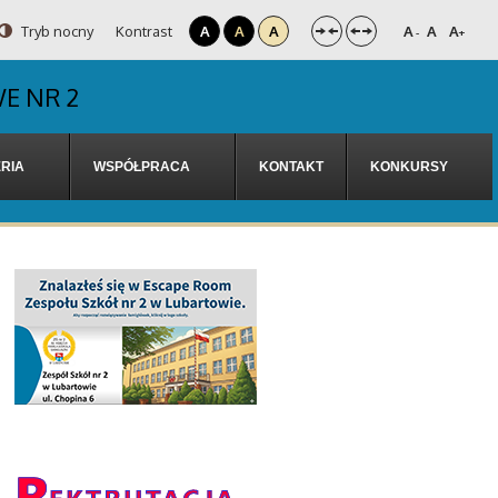
Tryb nocny
Kontrast
A
A
A
A
A
A
-
+
E NR 2
RIA
WSPÓŁPRACA
KONTAKT
KONKURSY