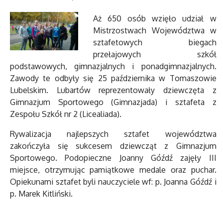
Aż 650 osób wzięło udział w
Mistrzostwach Województwa w
sztafetowych biegach
przełajowych szkół
podstawowych, gimnazjalnych i ponadgimnazjalnych.
Zawody te odbyły się 25 października w Tomaszowie
Lubelskim. Lubartów reprezentowały dziewczęta z
Gimnazjum Sportowego (Gimnazjada) i sztafeta z
Zespołu Szkół nr 2 (Licealiada).
Rywalizacja najlepszych sztafet województwa
zakończyła się sukcesem dziewcząt z Gimnazjum
Sportowego. Podopieczne Joanny Góźdź zajęły III
miejsce, otrzymując pamiątkowe medale oraz puchar.
Opiekunami sztafet byli nauczyciele wf: p. Joanna Góźdź i
p. Marek Kitliński.