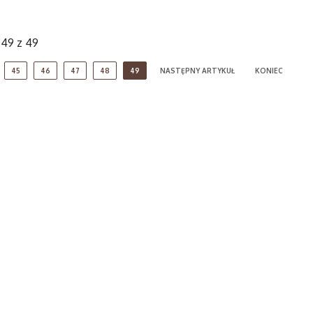
 49 z 49
45
46
47
48
49
NASTĘPNY ARTYKUŁ
KONIEC