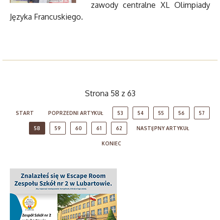
zawody centralne XL Olimpiady
Języka Francuskiego.
Strona 58 z 63
START
POPRZEDNI ARTYKUŁ
53
54
55
56
57
58
59
60
61
62
NASTĘPNY ARTYKUŁ
KONIEC