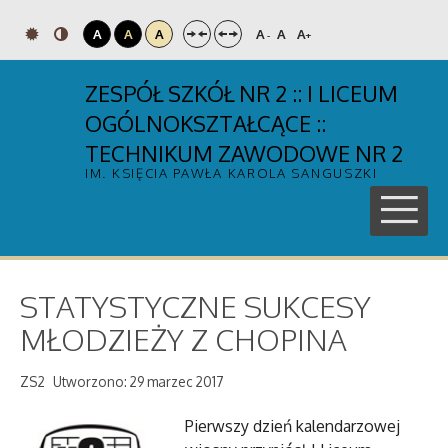
A
A
A
A
A
A
-
+
ZESPÓŁ SZKÓŁ NR 2 :: I LICEUM
OGÓLNOKSZTAŁCĄCE ::
TECHNIKUM ZAWODOWE NR 2
IM. KSIĘCIA PAWŁA KAROLA SANGUSZKI
STATYSTYCZNE SUKCESY
MŁODZIEŻY Z CHOPINA
ZS2
Utworzono: 29 marzec 2017
Pierwszy dzień kalendarzowej