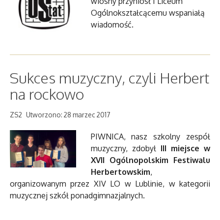
wiosny przyniósł I Liceum
Ogólnokształcącemu wspaniałą
wiadomość.
Sukces muzyczny, czyli Herbert
na rockowo
ZS2
Utworzono: 28 marzec 2017
PIWNICA, nasz szkolny zespół
muzyczny, zdobył
III miejsce w
XVII Ogólnopolskim Festiwalu
Herbertowskim
,
organizowanym przez XIV LO w Lublinie, w kategorii
muzycznej szkół ponadgimnazjalnych.