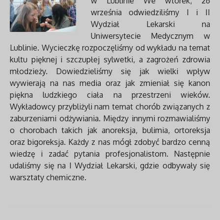
w Lublinie We wtorek, 26
września odwiedziliśmy I i II
Wydział Lekarski na
Uniwersytecie Medycznym w
Lublinie. Wycieczkę rozpoczęliśmy od wykładu na temat
kultu pięknej i szczupłej sylwetki, a zagrożeń zdrowia
młodzieży. Dowiedzieliśmy się jak wielki wpływ
wywierają na nas media oraz jak zmieniał się kanon
piękna ludzkiego ciała na przestrzeni wieków.
Wykładowcy przybliżyli nam temat chorób związanych z
zaburzeniami odżywiania. Między innymi rozmawialiśmy
o chorobach takich jak anoreksja, bulimia, ortoreksja
oraz bigoreksja. Każdy z nas mógł zdobyć bardzo cenną
wiedzę i zadać pytania profesjonalistom. Następnie
udaliśmy się na I Wydział Lekarski, gdzie odbywały się
warsztaty chemiczne.