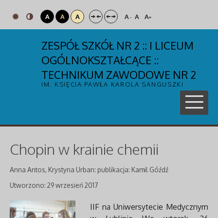
A
A
A
A
A
A
-
+
ZESPÓŁ SZKÓŁ NR 2 :: I LICEUM
OGÓLNOKSZTAŁCĄCE ::
TECHNIKUM ZAWODOWE NR 2
IM. KSIĘCIA PAWŁA KAROLA SANGUSZKI
Chopin w krainie chemii
Anna Antos, Krystyna Urban: publikacja: Kamil Góźdź
Utworzono: 29 wrzesień 2017
IIF na Uniwersytecie Medycznym