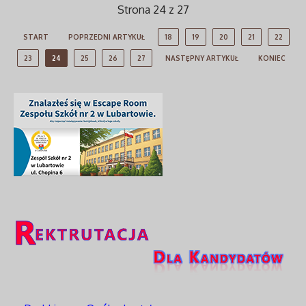
Strona 24 z 27
START
POPRZEDNI ARTYKUŁ
18
19
20
21
22
23
24
25
26
27
NASTĘPNY ARTYKUŁ
KONIEC